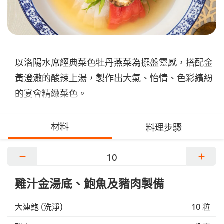
以洛陽水席經典菜色牡丹燕菜為擺盤靈感，搭配金
黃澄澈的酸辣上湯，製作出大氣、怡情、色彩繽紛
的宴會精緻菜色。
材料
料理步驟
−
+
雞汁金湯底、鮑魚及豬肉製備
大連鮑 (洗淨)
10 粒