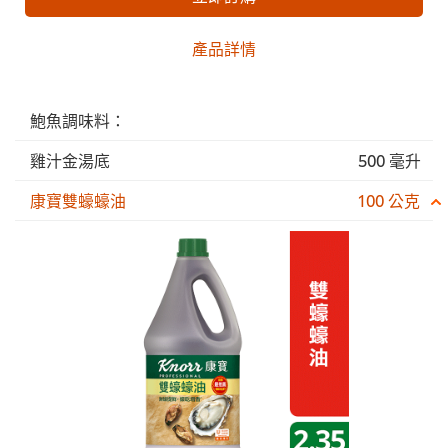
產品詳情
鮑魚調味料：
雞汁金湯底
500 毫升
康寶雙蠔蠔油
100 公克