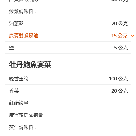
炒菜調味料：
油蔥酥
20 公克
康寶雙蠔蠔油
15 公克
鹽
5 公克
牡丹鮑魚宴菜
晚香玉筍
100 公克
香菜
20 公克
紅醋適量
康寶辣鮮露適量
芡汁調味料：