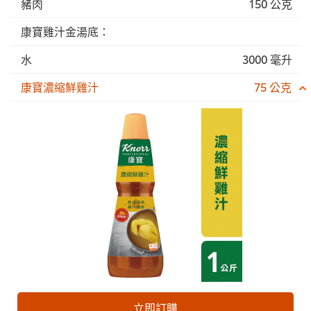
豬肉
150 公克
康寶雞汁金湯底：
水
3000 毫升
康寶濃縮鮮雞汁
75 公克
立即訂購