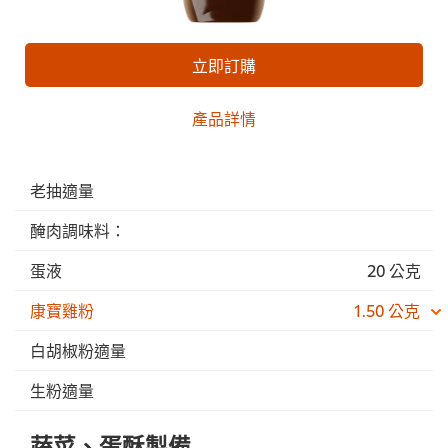
立即訂購
產品詳情
老抽適量
醃肉調味料：
蛋液
20 公克
康寶雞粉
1.50 公克
白胡椒粉適量
生粉適量
蔬菜、蛋酥製備