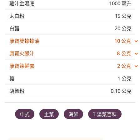
雞汁金湯底
1000 毫升
太白粉
15 公克
白醋
20 公克
康寶雙蠔蠔油
10 公克
康寶火腿汁
8 公克
康寶辣鮮露
2 公克
糖
1 公克
胡椒粉
0.10 公克
中式
主菜
海鮮
T.湯菜百科