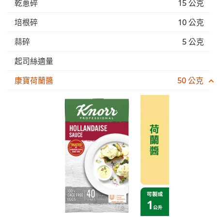
乾蔥碎
15 公克
培根碎
10 公克
蒜碎
5 公克
起司絲適量
康寶荷蘭醬
50 公克