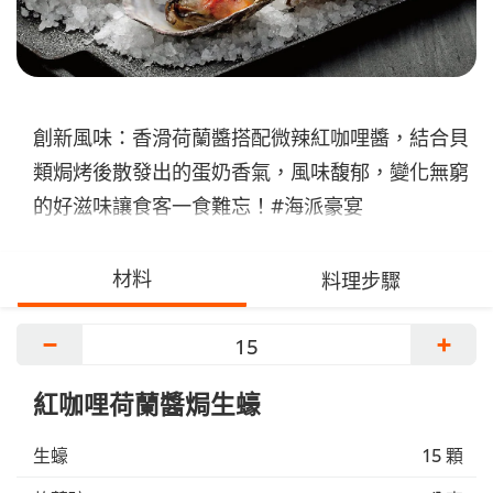
創新風味：香滑荷蘭醬搭配微辣紅咖哩醬，結合貝
類焗烤後散發出的蛋奶香氣，風味馥郁，變化無窮
的好滋味讓食客一食難忘！#海派豪宴
材料
料理步驟
−
+
紅咖哩荷蘭醬焗生蠔
生蠔
15 顆