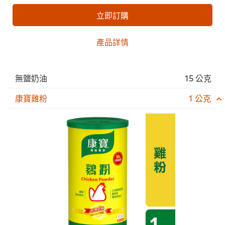
立即訂購
產品詳情
無鹽奶油
15 公克
康寶雞粉
1 公克