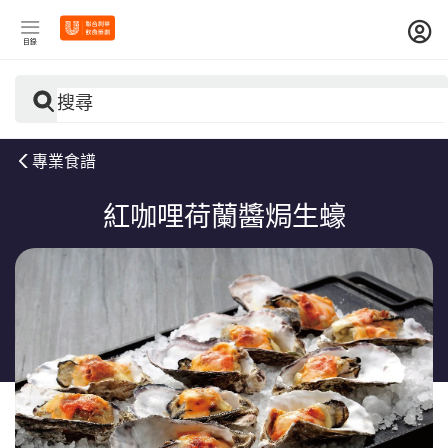
目錄
搜尋
專業食譜
紅咖哩荷蘭醬焗生蠔