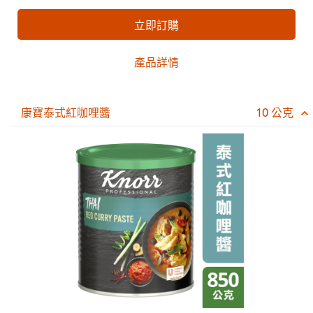
立即訂購
產品詳情
康寶泰式紅咖哩醬
10 公克