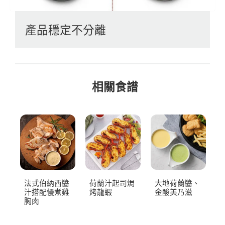
產品穩定不分離
相關食譜
法式伯納西醬
荷蘭汁起司焗
大地荷蘭醬、
汁搭配慢煮雞
烤龍蝦
金酸美乃滋
胸肉