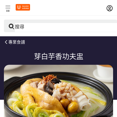
目錄
搜尋
專業食譜
芽白芋香功夫盅