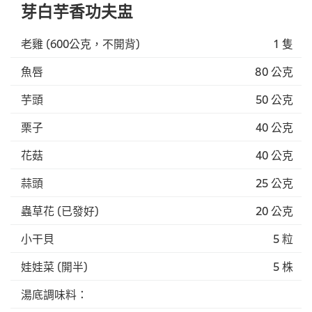
芽白芋香功夫盅
老雞 (600公克，不開背)
1 隻
魚唇
80 公克
芋頭
50 公克
栗子
40 公克
花菇
40 公克
蒜頭
25 公克
蟲草花 (已發好)
20 公克
小干貝
5 粒
娃娃菜 (開半)
5 株
湯底調味料：