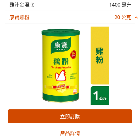
雞汁金湯底
1400 毫升
康寶雞粉
20 公克
立即訂購
產品詳情