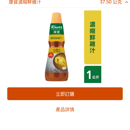
康寶濃縮鮮雞汁
37.50 公克
立即訂購
產品詳情