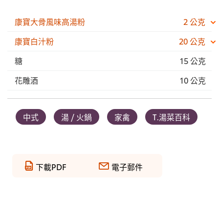
康寶大骨風味高湯粉
2 公克
康寶白汁粉
20 公克
糖
15 公克
花雕酒
10 公克
中式
湯 / 火鍋
家禽
T.湯菜百科
下載PDF
電子郵件