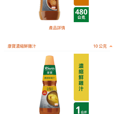
產品詳情
康寶濃縮鮮雞汁
10 公克