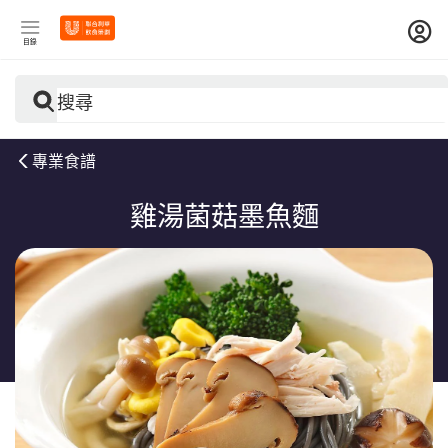
目錄
搜尋
專業食譜
雞湯菌菇墨魚麵