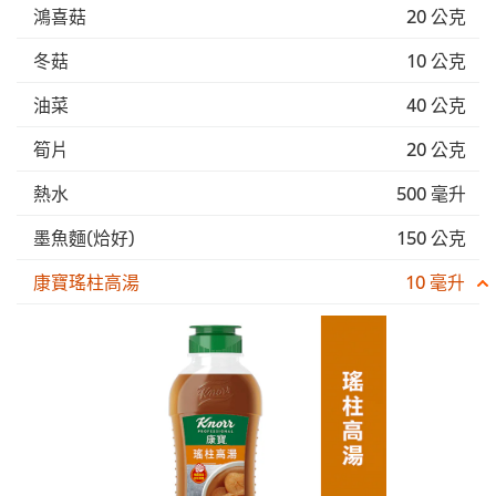
鴻喜菇
20 公克
冬菇
10 公克
油菜
40 公克
筍片
20 公克
熱水
500 毫升
墨魚麵(烚好)
150 公克
康寶瑤柱高湯
10 毫升