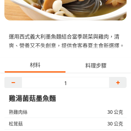
運用西式義大利墨魚麵結合當季蔬菜與雞肉，清
爽、營養又不失創意，提供食客春夏主食新選擇。
材料
料理步驟
−
+
雞湯菌菇墨魚麵
熟雞肉絲
30 公克
松茸菇
30 公克