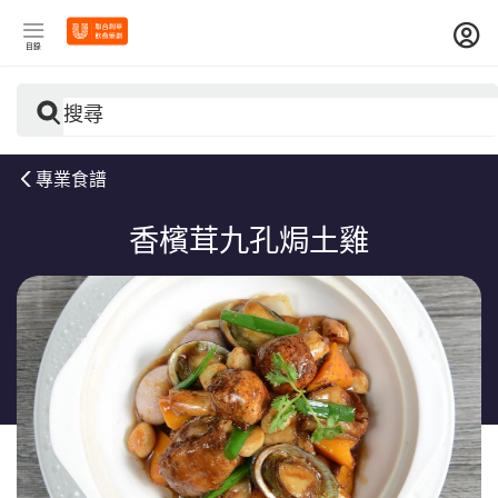
目錄
搜尋
專業食譜
香檳茸九孔焗土雞