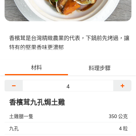
香檳茸是台灣精緻農業的代表，下鍋前先烤過，讓
特有的堅果香味更濃郁
材料
料理步驟
−
+
香檳茸九孔焗土雞
土雞腿一隻
350 公克
九孔
4 粒