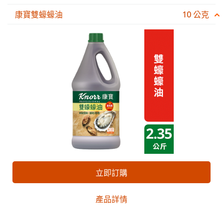
康寶雙蠔蠔油
10 公克
立即訂購
產品詳情