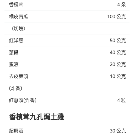
香檳茸
4 朵
橘皮南瓜
100 公克
（切塊）
紅洋蔥
50 公克
蔥段
40 公克
蛋液
20 公克
去皮蒜頭
10 公克
(炸香)
紅蔥頭(炸香)
4 粒
香檳茸九孔焗土雞
紹興酒
30 公克