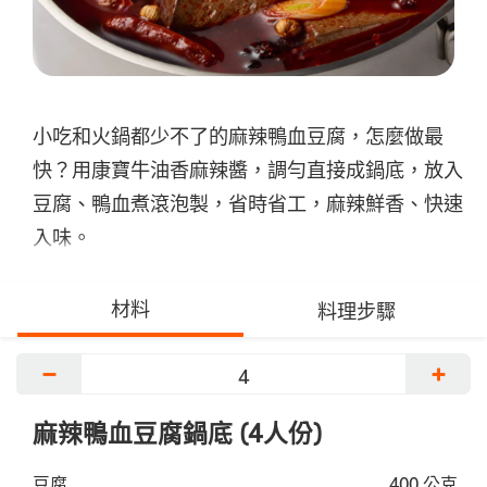
小吃和火鍋都少不了的麻辣鴨血豆腐，怎麼做最
快？用康寶牛油香麻辣醬，調勻直接成鍋底，放入
豆腐、鴨血煮滾泡製，省時省工，麻辣鮮香、快速
入味。
材料
料理步驟
−
+
麻辣鴨血豆腐鍋底 (4人份)
豆腐
400 公克