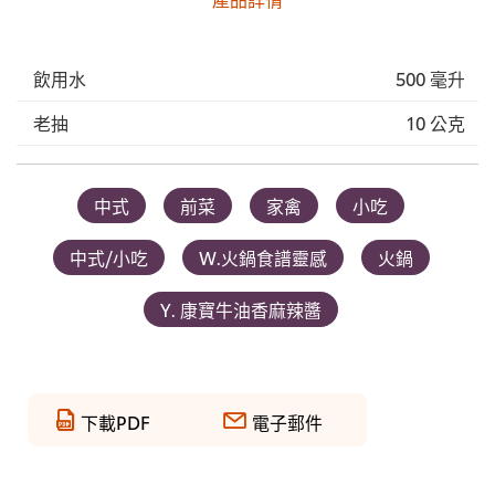
飲用水
500 毫升
老抽
10 公克
中式
前菜
家禽
小吃
中式/小吃
W.火鍋食譜靈感
火鍋
Y. 康寶牛油香麻辣醬
下載PDF
電子郵件