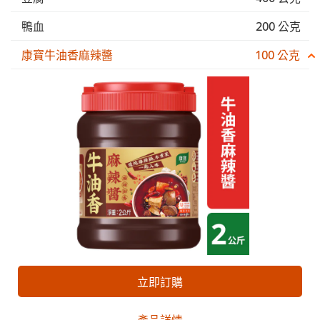
鴨血
200 公克
康寶牛油香麻辣醬
100 公克
立即訂購
產品詳情