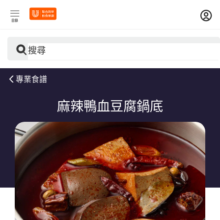
目錄
搜尋
專業食譜
麻辣鴨血豆腐鍋底