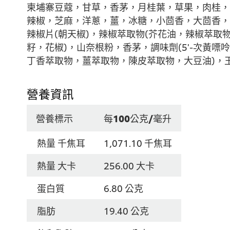
柬埔寨豆蔻，甘草，香茅，月桂葉，草果，肉桂，丁
辣椒，芝麻，洋蔥，薑，冰糖，小茴香，大茴香，
辣椒片(朝天椒)，辣椒萃取物(芥花油，辣椒萃取
籽，花椒)，山奈根粉，香茅，調味劑(5'-次黃嘌
丁香萃取物，薑萃取物，陳皮萃取物，大豆油)，
營養資訊
營養標示
每100公克/毫升
熱量 千焦耳
1,071.10 千焦耳
熱量 大卡
256.00 大卡
蛋白質
6.80 公克
脂肪
19.40 公克