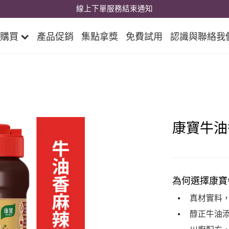
線上下單服務結束通知
購買
產品促銷
集點拿獎
免費試用
認識與聯絡我
康寶牛油
為何選擇康寶
真材實料
醇正牛油
川廚配方