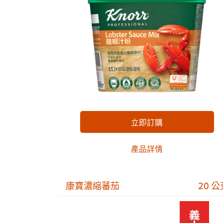
立即訂購
產品詳情
康寶濃縮蕃茄
20 公