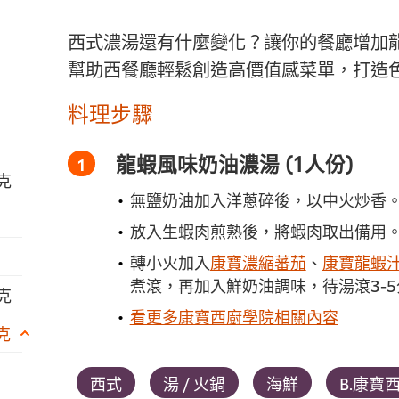
西式濃湯還有什麼變化？讓你的餐廳增加
幫助西餐廳輕鬆創造高價值感菜單，打造
料理步驟
龍蝦風味奶油濃湯 (1人份)
公克
無鹽奶油加入洋蔥碎後，以中火炒香
放入生蝦肉煎熟後，將蝦肉取出備用
轉小火加入
康寶濃縮蕃茄
、
康寶龍蝦
煮滾，再加入鮮奶油調味，待湯滾3-
公克
看更多康寶西廚學院相關內容
克
西式
湯 / 火鍋
海鮮
B.康寶