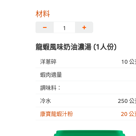
材料
−
+
龍蝦風味奶油濃湯 (1人份)
洋蔥碎
10 
蝦肉適量
調味料：
冷水
250 
康寶龍蝦汁粉
20 公