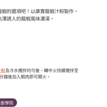
龍蝦的選項吧！以康寶龍蝦汁粉製作，
色澤誘人的龍蝦風味濃湯。
。
。
汁粉
及冷水攪拌均勻後，轉中火持續攪拌至
5分鐘後加入蝦肉即可關火。
西廚學院