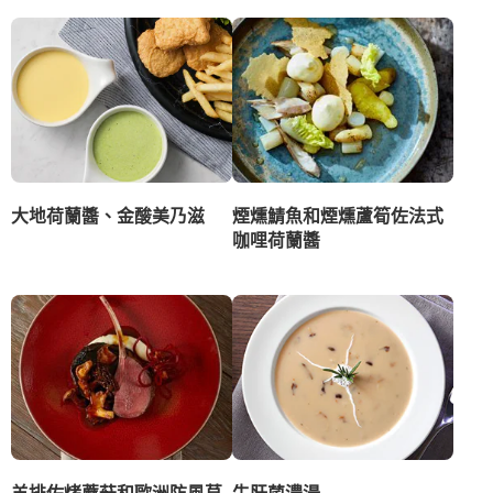
大地荷蘭醬、金酸美乃滋
煙燻鯖魚和煙燻蘆筍佐法式
咖哩荷蘭醬
羊排佐烤蘑菇和歐洲防風草
牛肝菌濃湯