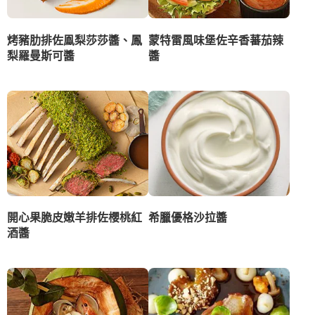
烤豬肋排佐鳯梨莎莎醬、鳳
蒙特雷風味堡佐辛香蕃茄辣
梨羅曼斯可醬
醬
開心果脆皮嫩羊排佐櫻桃紅
希臘優格沙拉醬
酒醬