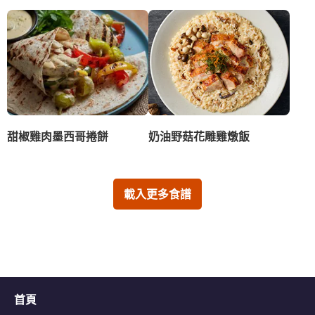
甜椒雞肉墨西哥捲餅
奶油野菇花雕雞燉飯
載入更多食譜
首頁