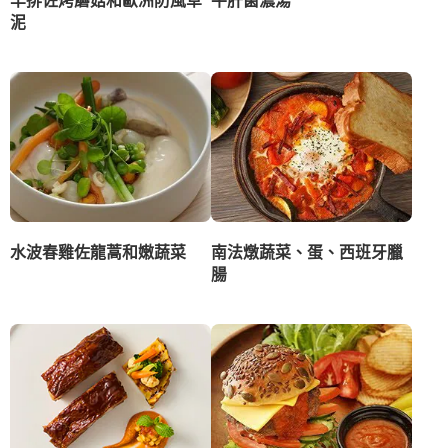
泥
水波春雞佐龍蒿和嫩蔬菜
南法燉蔬菜、蛋、西班牙臘
腸