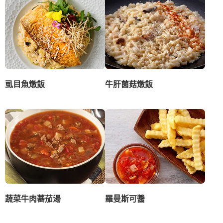
虱目魚燉飯
牛肝菌菇燉飯
蔬菜牛肉蕃茄湯
羅曼斯可醬