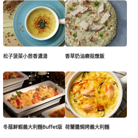
松子菠菜小茴香濃湯
香草奶油磨菇燉飯
冬蔭鮮蝦義大利麵Buffet版
荷蘭醬焗烤義大利麵