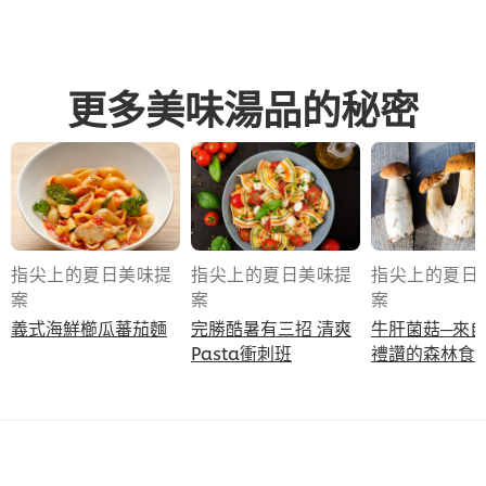
更多美味湯品的秘密
指尖上的夏日美味提
指尖上的夏日美味提
指尖上的夏日
案
案
案
義式海鮮櫛瓜蕃茄麵
完勝酷暑有三招 清爽
牛肝菌菇─來
Pasta衝刺班
禮讚的森林食