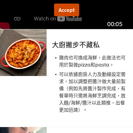
Accept
00:05
大廚撇步不藏私
雞肉也可換成海鮮，此做法也可
用於製做pizza和pasta。
可以依據廚房人力及動線設定需
求，加以調整把醬汁做大量前製
備（例如先將醬汁製作完成，有
餐單時只需將海鮮烹調完成，放
入麵/海鮮/醬汁以此類推，出餐
更加迅速）。