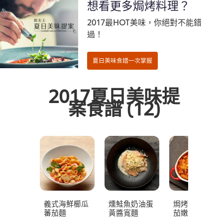
想看更多焗烤料理？
2017最HOT美味，你絕對不能錯
過！
2017夏日美味提
案食譜
(12)
義式海鮮櫛瓜
燻鮭魚奶油蛋
焗烤拿坡里蕃
蕃茄麵
黃醬寬麵
茄嫩雞螺旋麵