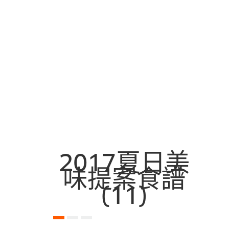
2017夏日美
味提案食譜
(11)