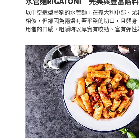
水管麵RIGATONI 完美與豐富餡
以中空造型著稱的水管麵，在義大利中部、尤
相似，但卻因為兩邊有著平整的切口，且麵身
用者的口感，咀嚼時以厚實有咬勁、富有彈性