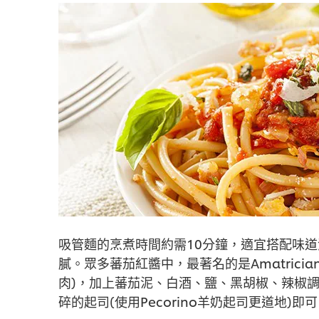
吸管麵的烹煮時間約需10分鐘，適宜搭配味
膩。眾多蕃茄紅醬中，最著名的是Amatricia
肉)，加上蕃茄泥、白酒、鹽、黑胡椒、辣椒
碎的起司(使用Pecorino羊奶起司更道地)即