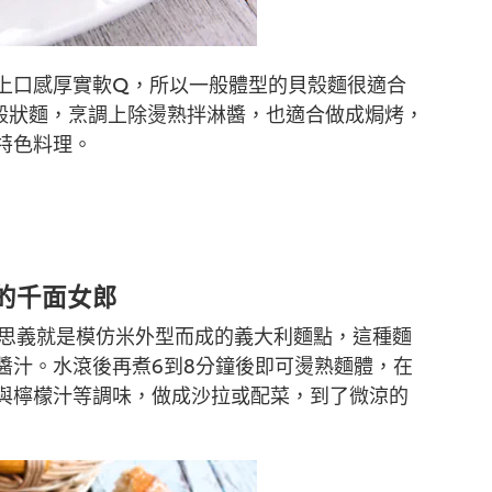
上口感厚實軟Q，所以一般體型的貝殼麵很適合
的殼狀麵，烹調上除燙熟拌淋醬，也適合做成焗烤，
特色料理。
式的千面女郎
顧名思義就是模仿米外型而成的義大利麵點，這種麵
醬汁。水滾後再煮6到8分鐘後即可燙熟麵體，在
與檸檬汁等調味，做成沙拉或配菜，到了微涼的