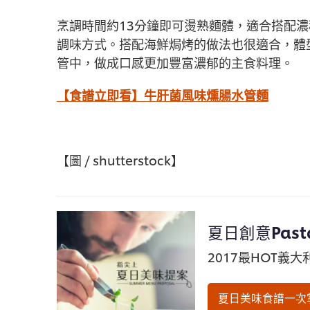
烹調時間約13分鐘即可燙熟麵體，適合搭配
調味方式。搭配海鮮焗烤的做法也很適合，體
管中，做成口感更加豐富濃郁的主食料理。
【食譜立即看】牛肝菌風味燻腸水管麵
【圖 / shutterstock】
夏日創意Pas
2017最HOT義
夏日美味食譜一次