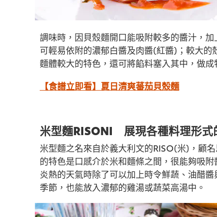
調味時，因貝殼麵開口能吸附較多的醬汁，加
可輕易依附的濃郁白醬及肉醬(紅醬)；較大
麵體較大的特色，還可將餡料塞入其中，做成
【食譜立即看】夏日清爽蕃茄貝殼麵
米型麵RISONI 展現各種料理形
米型麵之名來自於義大利文的RISO(米)，
的特色是口感介於米和麵條之間，很能夠吸附
炎熱的天氣時除了可以加上時令鮮蔬、油醋醬
季節，也能放入濃郁的雞湯或蔬菜高湯中。