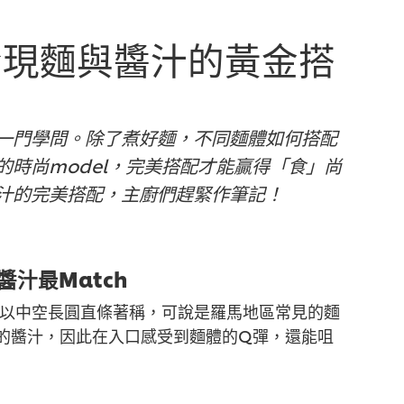
發現麵與醬汁的黃金搭
一門學問。除了煮好麵，不同麵體如何搭配
時尚model，完美搭配才能贏得「食」尚
汁的完美搭配，主廚們趕緊作筆記！
醬汁最Match
造型以中空長圓直條著稱，可說是羅馬地區常見的麵
的醬汁，因此在入口感受到麵體的Q彈，還能咀