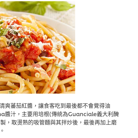
道清爽蕃茄紅醬，讓食客吃到最後都不會覺得油
na醬汁，主要用培根(傳統為Guanciale義大利醃
調製，取燙熟的吸管麵與其拌炒後，最後再加上磨
可。