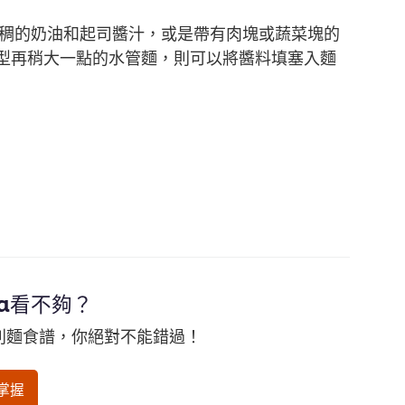
濃稠的奶油和起司醬汁，或是帶有肉塊或蔬菜塊的
型再稍大一點的水管麵，則可以將醬料填塞入麵
ta看不夠？
大利麵食譜，你絕對不能錯過！
掌握