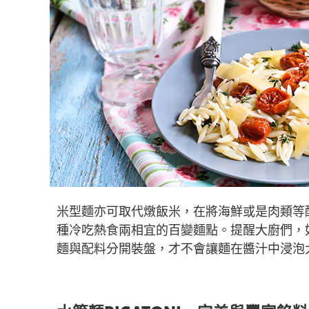
米型麵亦可取代燉飯米，在將海鮮或是肉類等
種冷吃熱食兩相宜的百變麵點。提醒大廚們，
麵與配料分開裝盤，才不會讓麵在醬汁中浸泡