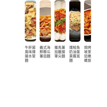
牛肝菌
義式海
羅馬蕃
燻鮭魚
焗烤拿
焗烤
風味燻
鮮櫛瓜
茄臘腸
奶油蛋
坡里蕃
司奶
腸水管
蕃茄麵
筆尖麵
黃醬寬
茄嫩雞
白醬
麵
麵
螺旋麵
鮮筆
麵