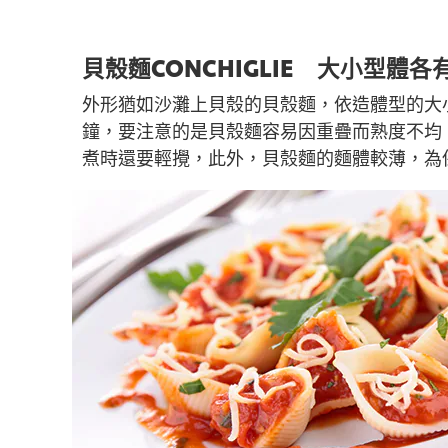
貝殼麵CONCHIGLIE 大小型體各
外形猶如沙灘上貝殼的貝殼麵，依造體型的大
鐘，要注意的是貝殼麵容易因重疊而熟度不均
煮時還要輕攪，此外，貝殼麵的麵體較薄，為