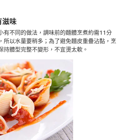
有滋味
小有不同的做法，調味前的麵體烹煮約需11分
，所以水量要稍多；為了避免麵皮重疊沾黏，烹
保持體型完整不變形，不宜燙太軟。