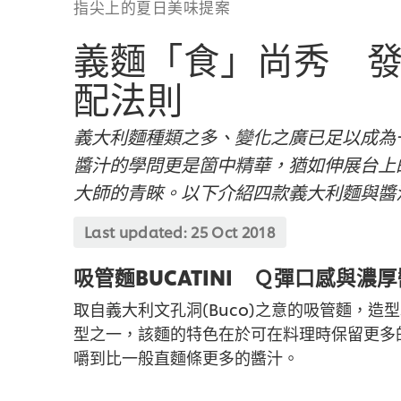
指尖上的夏日美味提案
義麵「食」尚秀 
配法則
義大利麵種類之多、變化之廣已足以成為
醬汁的學問更是箇中精華，猶如伸展台上的
大師的青睞。以下介紹四款義大利麵與醬
Last updated:
25 Oct 2018
吸管麵BUCATINI Ｑ彈口感與濃厚
取自義大利文孔洞(Buco)之意的吸管麵，
型之一，該麵的特色在於可在料理時保留更多
嚼到比一般直麵條更多的醬汁。