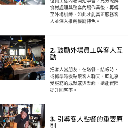
位員工從內場開始學習，充分瞭解
食材處理與整套內場作業後，再轉
至外場訓練，如此才能真正服務客
人並深入推薦餐廳特色。
2. 鼓勵外場員工與客人互
動
把客人當朋友，在送餐、結帳時，
或抓準時機點跟客人聊天，既能享
受服務的成就感與樂趣，還能實際
提升回客率。
3. 引導客人點餐的重要原
則