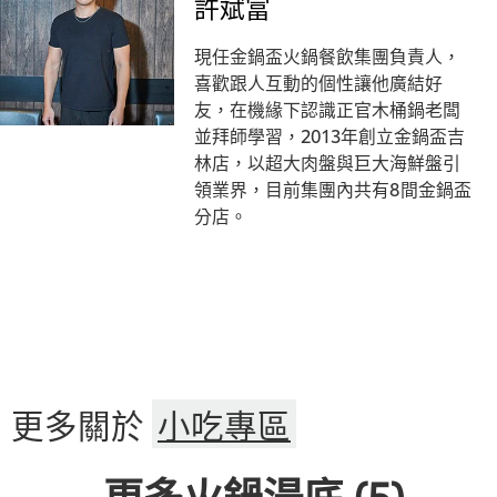
許斌富
現任金鍋盃火鍋餐飲集團負責人，
喜歡跟人互動的個性讓他廣結好
友，在機緣下認識正官木桶鍋老闆
並拜師學習，2013年創立金鍋盃吉
林店，以超大肉盤與巨大海鮮盤引
領業界，目前集團內共有8間金鍋盃
分店。
更多關於
小吃專區
更多火鍋湯底
(5)