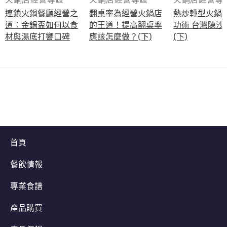
連鎖火鍋餐廳經營之
翻桌率為經營火鍋店
熱炒轉型火鍋
道：金鍋盃如何以食
的王道！提高翻桌率
功術 台灣陳沙茶火鍋
材與湯底打響口碑
應該怎麼做？(下)
(下)
首頁
餐飲情報
專業食譜
產品購買