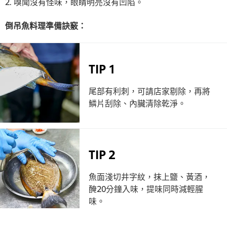
2. 嗅聞沒有怪味，眼睛明亮沒有凹陷。
倒吊魚料理準備訣竅：
TIP 1
尾部有利刺，可請店家剔除，再將
鱗片刮除、內臟清除乾淨。
TIP 2
魚面淺切井字紋，抹上鹽、黃酒，
醃20分鐘入味，提味同時減輕腥
味。