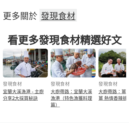
更多關於
發現食材
看更多發現食材精選好文
發現食材
發現食材
發現食材
宜蘭大溪漁港 - 主廚
大廚帶路：宜蘭大溪
大廚帶路：薑
分享2大採買秘訣
漁港（特色漁獲料理
薑 熱情香辣
篇）