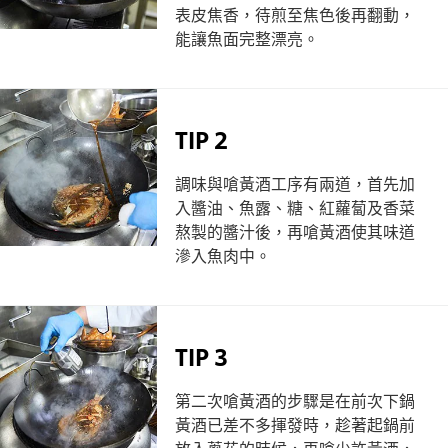
表皮焦香，待煎至焦色後再翻動，
能讓魚面完整漂亮。
TIP 2
調味與嗆黃酒工序有兩道，首先加
入醬油、魚露、糖、紅蘿蔔及香菜
熬製的醬汁後，再嗆黃酒使其味道
滲入魚肉中。
TIP 3
第二次嗆黃酒的步驟是在前次下鍋
黃酒已差不多揮發時，趁著起鍋前