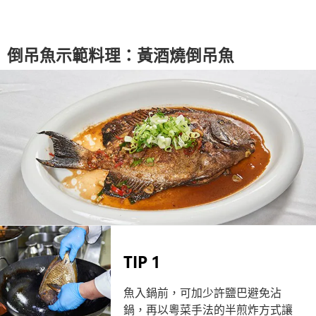
倒吊魚示範料理：黃酒燒倒吊魚
TIP 1
魚入鍋前，可加少許鹽巴避免沾
鍋，再以粵菜手法的半煎炸方式讓