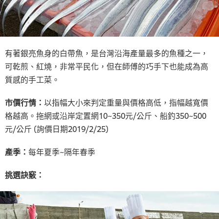
有著銀亮魚身的白帶魚，是台灣沿海產量最多的魚種之一，
可乾煎、紅燒，非常平民化，但在師傅的巧手下也能成為高
質感的手工菜。
市價行情：
以指幅大小來判定重量與價格高低，指幅越寬價
格越高。拖網或沿岸定置網10~350元/公斤、船釣350~500
元/公斤 (詢價日期2019/2/25)
產季：
每年夏季~隔年春季
挑選訣竅：