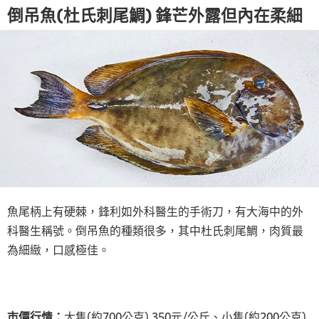
倒吊魚(杜氏刺尾鯛) 鋒芒外露但內在柔細
魚尾柄上有硬棘，鋒利如外科醫生的手術刀，有大海中的外
科醫生稱號。倒吊魚的種類很多，其中杜氏刺尾鯛，肉質最
為細緻，口感極佳。
市價行情：
大隻(約700公克) 350元/公斤、小隻(約200公克)