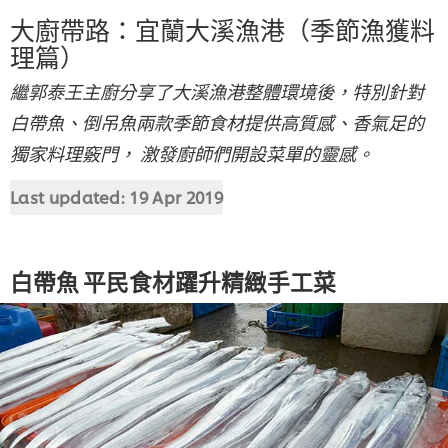
大廚帶路：宜蘭大溪漁港（季節漁獲料
理篇）
繼郭泰王主廚分享了大溪漁港整體環境後，特別針對
白帶魚、倒吊魚兩款季節食材提供高質感、香氣足的
獨家料理竅門， 激發廚師們開設菜單的靈感。
Last updated:
19 Apr 2019
白帶魚 平民食材躍升精緻手工菜