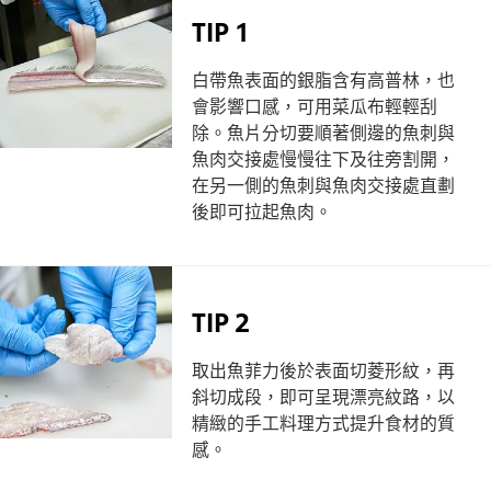
TIP 1
白帶魚表面的銀脂含有高普林，也
會影響口感，可用菜瓜布輕輕刮
除。魚片分切要順著側邊的魚刺與
魚肉交接處慢慢往下及往旁割開，
在另一側的魚刺與魚肉交接處直劃
後即可拉起魚肉。
TIP 2
取出魚菲力後於表面切菱形紋，再
斜切成段，即可呈現漂亮紋路，以
精緻的手工料理方式提升食材的質
感。