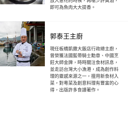
放入蔥花的時候，再嗆少許黃酒，
即可為魚肉大大提香。
郭泰王主廚
現任板橋凱撒大飯店行政總主廚，
曾榮獲法國藍帶騎士勳章、中國烹
飪大師金牌，時時關注食材訊息，
並走訪台灣大小漁港，成為創作料
理的靈感來源之一，擅用新食材入
菜，對粵菜及創意料理有豐富的心
得，出版許多食譜著作。