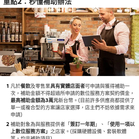
重點2：秒懂補助辦法
凡於
餐飲
及零售業
具有實體店面者
可申請與獲得補助一
次，補助金額不得超過所申請的數位服務方案契約價金，
最高補助金額為3萬元
新台幣。(目前許多供應商都提供了
單一或複合型的方案讓店家選擇，店主們不妨依據需求來
申請)
補助對象為與服務提供者「
簽訂一年期
」、「
使用一項以
上數位服務方案」
之店家。(採購硬體設備、套裝軟體
等，均非補助項目)