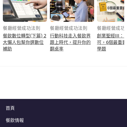
餐廳經營成功法則
餐廳經營成功法則
餐廳經營成功
餐飲數位轉型(下篇) 2
行動科技走入餐飲界
創業聖經III：
大懶人包幫你選數位
跟上時代，提升你的
可，6個最重
補助
翻桌率
學題
首頁
餐飲情報