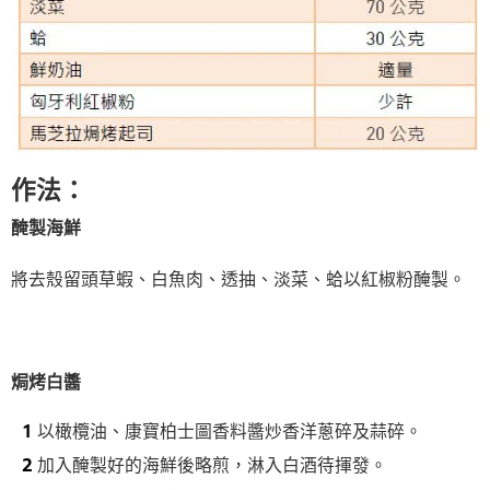
作法：
醃製海鮮
將去殼留頭草蝦、白魚肉、透抽、淡菜、蛤以紅椒粉醃製。
焗烤白醬
以橄欖油、康寶柏士圖香料醬炒香洋蔥碎及蒜碎。
加入醃製好的海鮮後略煎，淋入白酒待揮發。