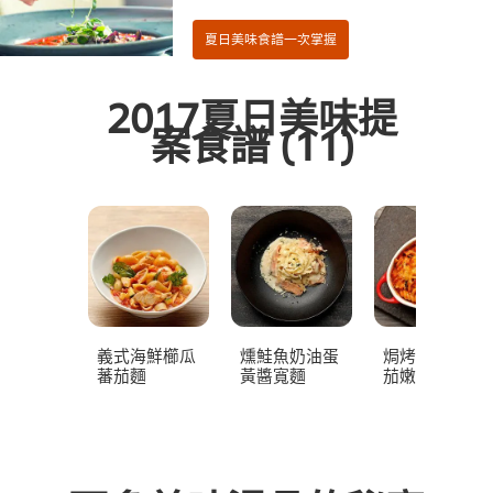
2017夏日美味提
案食譜
(11)
義式海鮮櫛瓜
燻鮭魚奶油蛋
焗烤拿坡里蕃
蕃茄麵
黃醬寬麵
茄嫩雞螺旋麵