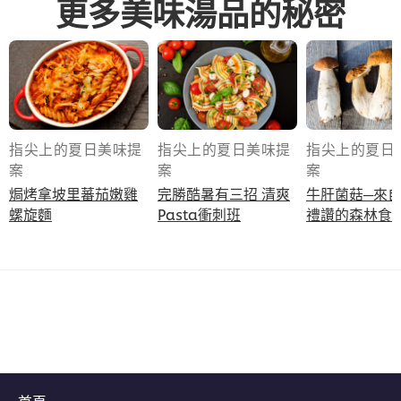
更多美味湯品的秘密
指尖上的夏日美味提
指尖上的夏日美味提
指尖上的夏日
案
案
案
焗烤拿坡里蕃茄嫩雞
完勝酷暑有三招 清爽
牛肝菌菇─來
螺旋麵
Pasta衝刺班
禮讚的森林食
首頁