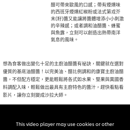
醋可帶來歐風的口感；帶有煙燻味
的西班牙煙燻紅椒粉或法式第戎芥
末(籽)醬又能讓將醬體增添小小刺激
的辛辣感；或者調和油醋醬、蜂蜜
與魚露，立刻可以創造出熱帶南洋
氣息的風味。
想為食客做出變化十足的主廚油醋醬有祕訣，關鍵就在選對
優質的基底油醋醬！以完美油、醋比例調和的康寶主廚油醋
醬，不但配方穩定，更能輕鬆將各式如水果、堅果與異國香
料調配入味，輕鬆做出最具有主廚特色的醬汁，趕快看點看
影片，讓你立刻變成沙拉大師。
This video player may use cookies or other