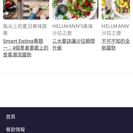
指尖上的夏日美味提
HELLMANN'S美味
HELLMANN'
案
沙拉之旅
沙拉之旅
Smart Eating專題
三大要訣讓沙拉瞬間
不可不知的全
一：4個業者要跟上的
升級
新趨勢
食客潮流趨勢
首頁
餐飲情報