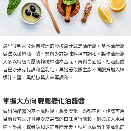
最早發明且發源自歐洲的沙拉醬汁就是油醋醬。基本油醋醬
做法以橄欖油、醋、鹽與少許調味料拌勻調和。製作油醋醬
大多以特級冷壓初榨橄欖油為基底，再與白酒醋、紅酒醋或
者巴沙米克醋調和至乳化，再接著依照主廚不同配方加入檸
檬汁、鹽、黑胡椒與大蒜等調和。
掌握大方向 輕鬆變化油醋醬
做出油醋醬的基本風味後，想要變化一點都不難，建議可用
目前食客喜好且接受度最高的口味進行調和，例如加入水果
味、堅果，或者調和少許異國元素，就可以做出千變萬化的