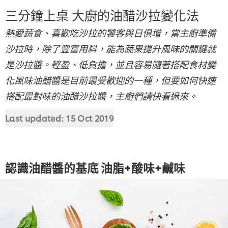
三分鐘上桌 大廚的油醋沙拉變化法
熱愛蔬食、喜歡吃沙拉的饕客與日俱增，當主廚準備
沙拉時，除了豐富用料，能為蔬果提升風味的關鍵就
是沙拉醬。輕盈、低負擔，並且容易隨著搭配食材變
化風味油醋醬是目前最受歡迎的一種，但要如何快速
搭配最對味的油醋沙拉醬，主廚們請快看過來。
Last updated:
15 Oct 2019
認識油醋醬的基底 油脂+酸味+鹹味