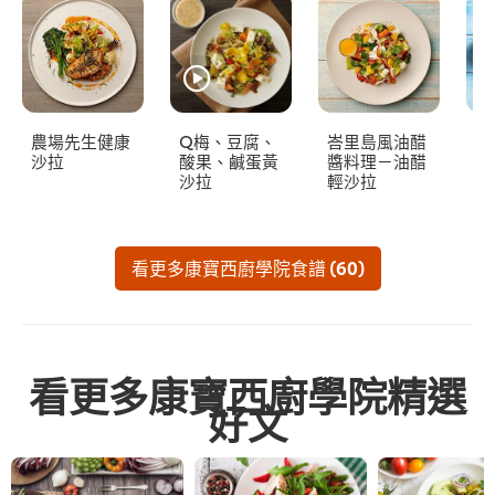
農場先生健康
Q梅、豆腐、
峇里島風油醋
冬
沙拉
酸果、鹹蛋黃
醬料理－油醋
拉
沙拉
輕沙拉
看更多康寶西廚學院食譜 (60)
看更多康寶西廚學院精選
好文