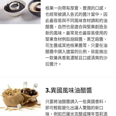
核果一向帶有厚實、豐潤的口感，
也經常被調入各式的醬汁當中。因
此最容易與不同風味食材調和的油
醋醬，自然也是適合與堅果創造全
新的風味。最常見也最容易使用的
堅果食材例如胡麻醬、黑芝麻醬、
花生醬或其他核果醬等，只要在油
醋醬中調入適當的比例，就能做出
一款兼具香氣濃郁且口感清爽的沙
拉醬汁。
3.異國風味油醋醬
只要將油醋醬調入一些異國香料，
即可輕鬆變化出讓人驚豔的新口
味，例如巴薩米克醋或陳年雪莉酒