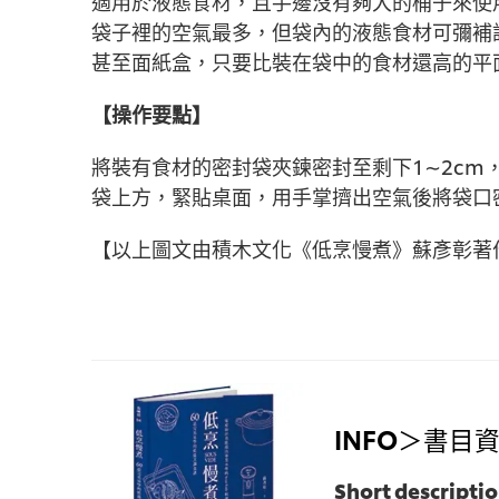
適用於液態食材，且手邊沒有夠大的桶子來使
袋子裡的空氣最多，但袋內的液態食材可彌補
甚至面紙盒，只要比裝在袋中的食材還高的平
【操作要點】
將裝有食材的密封袋夾鍊密封至剩下1∼2cm
袋上方，緊貼桌面，用手掌擠出空氣後將袋口
【以上圖文由積木文化《低烹慢煮》蘇彥彰著
INFO＞書目
Short descripti