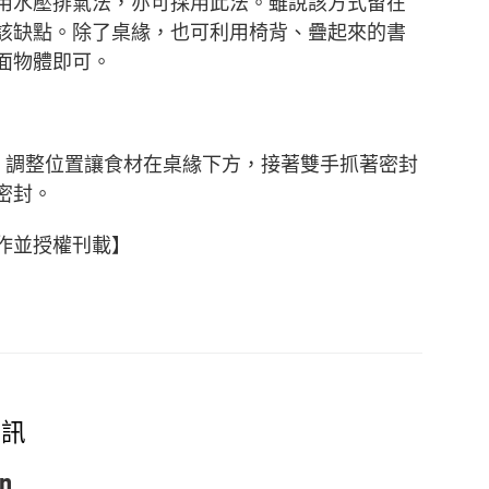
用水壓排氣法，亦可採用此法。雖說該方式留在
該缺點。除了桌緣，也可利用椅背、疊起來的書
面物體即可。
，調整位置讓食材在桌緣下方，接著雙手抓著密封
密封。
作並授權刊載】
資訊
on