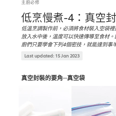
主廚必修
低烹慢煮-4：真空
低溫烹調製作前，必須將食材裝入空袋裡
放入水中後，溫度可以快速傳導至食材。
廚們只要學會下列4個密技，就能達到事
Last updated:
15 Jan 2023
真空封裝的要角─真空袋