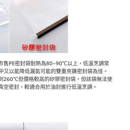
售PE密封袋耐熱為80~90℃以上，低溫烹調常
其中又以能降低漏氣可能的雙重夾鍊密封袋為佳。
到260℃但價格較高的矽膠密封袋，但該袋無法使
真空密封，較適合用於油封進行低溫烹調。