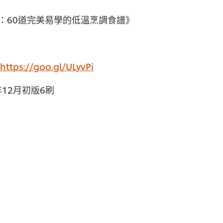
：60道完美易學的低溫烹調食譜》
https://goo.gl/ULyvPi
年12月初版6刷