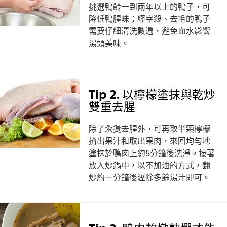
挑選鴨齡一到兩年以上的鴨子，可
降低鴨腥味；經宰殺、去毛的鴨子
需要仔細清洗數遍，避免血水影響
湯頭美味。
Tip 2. 以檸檬塗抹與乾炒
雙重去腥
除了汆燙去腥外，可再取半顆檸檬
擠出果汁和取出果肉，來回均勻地
塗抹於鴨肉上約5分鐘後洗淨。接著
放入炒鍋中，以不加油的方式，翻
炒約一分鐘後瀝除多餘湯汁即可。