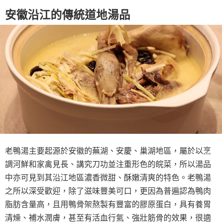
安徽沿江的傳統道地湯品
老鴨湯主要起源於安徽的蕪湖、安慶、巢湖地區，屬於以烹
調河鮮和家禽見長、講究刀功並注重形色的皖菜，所以湯品
中亦可見到其沿江地區濃香微甜、酥嫩清爽的特色。老鴨湯
之所以深受歡迎，除了滋味豐美可口，更因為普遍認為鴨肉
脂肪含量高，且用鴨骨架熬製有豐富的膠原蛋白，具有養胃
清燥、補水潤膚，甚至有活血行氣、強壯筋骨的效果，很適