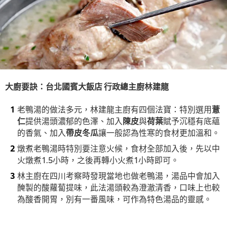
大廚要訣：台北國賓大飯店 行政總主廚林建龍
老鴨湯的做法多元，林建龍主廚有四個法寶：特別選用
薏
仁
提供湯頭濃郁的色澤、加入
陳皮
與
荷葉
賦予沉穩有底蘊
的香氣、加入
帶皮冬瓜
讓一般認為性寒的食材更加溫和。
燉煮老鴨湯時特別要注意火候，食材全部加入後，先以中
火燉煮1.5小時，之後再轉小火煮1小時即可。
林主廚在四川考察時發現當地也做老鴨湯，湯品中會加入
醃製的酸蘿蔔提味，此法湯頭較為澄澈清香，口味上也較
為酸香開胃，別有一番風味，可作為特色湯品的靈感。