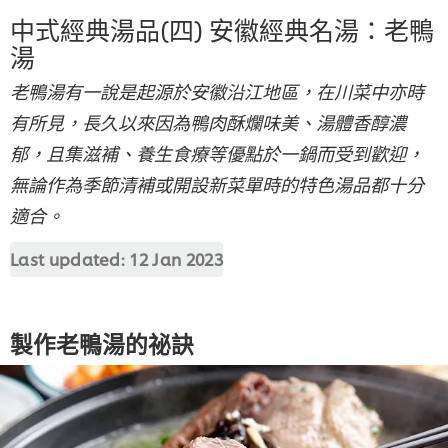
中式經典湯品(四) 安徽經典名湯：老鴨
湯
老鴨湯有一說是起源於安徽沿江地區，在川菜中亦時
有所見，長久以來因為鴨肉酥爛味美、湯體香醇濃
郁，且集滋補、養生食療等優點於一鍋而受到歡迎，
無論作為季節清補或開設新菜單時的特色湯品都十分
適合。
Last updated:
12 Jan 2023
製作老鴨湯的祕訣