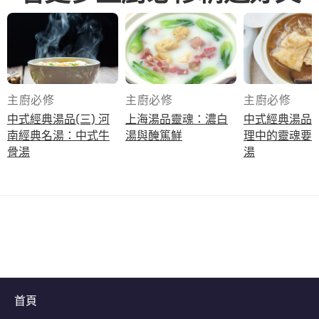
主廚必修
主廚必修
主廚必修
中式經典湯品(三) 河
上海湯品靈魂：濃白
中式經典湯品(一
南經典名湯：中式牛
湯與醃篤鮮
理中的靈魂要
骨湯
湯
首頁