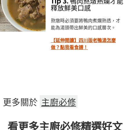
Tip 3. 鴨肉熬燉熟爛才能
釋放鮮美口感
熬燉時必須要將鴨肉煮爛熟透，才
能為湯頭帶出鮮美的口感層次。
【延伸閱讀】四川版老鴨湯怎麼
做？點我看食譜！
更多關於
主廚必修
看更多主廚必修精選好文