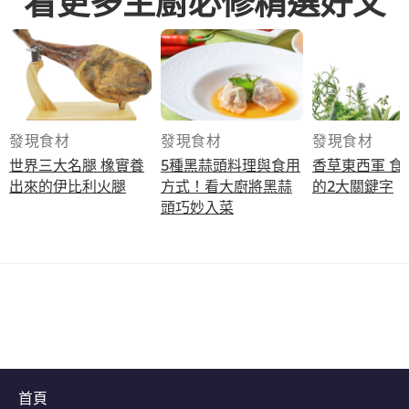
發現食材
發現食材
發現食材
世界三大名腿 橡實養
5種黑蒜頭料理與食用
香草東西軍 食材提鮮
出來的伊比利火腿
方式！看大廚將黑蒜
的2大關鍵字
頭巧妙入菜
首頁