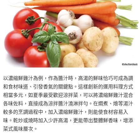
以濃縮鮮雞汁為例，作為醬汁時，高湯的鮮味恰巧可成為調
和食材味道、引發香氣的關鍵點。這樣創新的運用料理方式
相當多元，如夏季最受歡迎涼拌菜，可以將濃縮鮮雞汁混合
各味佐料，直接成為涼拌醬汁澆淋拌勻。在燜煮、燴等湯汁
較多的烹調過程中，加入濃縮鮮雞汁，則能使食材容易入
味。乾炒或燒時加入少許高湯，更能帶出整體鮮香味，增添
菜式風味層次。