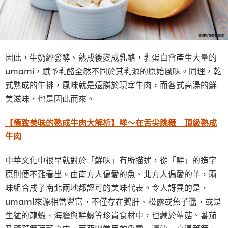
因此，牛奶經發酵、熟成後變成乳酪，乳蛋白會產生大量的
umami，賦予乳酪全然不同於其乳源的原始風味。同理，乾
式熟成的牛排，風味就是遠勝於現宰牛肉，而各式高湯的鮮
美滋味，也是因此而來。
【極致美味的熟成牛肉大解析】哞～在舌尖跳舞 頂級熟成
牛肉
中華文化中很早就對於「鮮味」有所描述，從「鮮」的造字
原則便不難看出。由南方人偏愛的魚、北方人偏愛的羊，兩
味組合成了南北兩地都認可的美味代表。令人訝異的是，
umami來源相當豐富，不僅存在鵝肝、松露或魚子醬，或是
生猛的龍蝦、海膽與鮮蠔等珍貴食材中，也藏於蕈菇、蕃茄