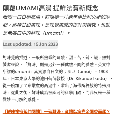
顛覆UMAMI高湯 提鮮法寶新概念
吸啜一口白稠高湯，或咀嚼一片陳年伊比利火腿的瞬
間，那種甘甜美味，是味覺美感的提升與講究，也就
是老饕口中的鮮味（umami）。
Last updated:
15 Jan 2023
對味覺的描述，一般所熟悉的是酸、甜、苦、辣、鹹，然對
饕客來說，「鮮味」則是另外一種截然不同的體驗。英文中
所謂的umami，其實源自日文的うまい（umai）。1908
年，日本東京大學的池田菊苗教授（Dr. Kikunae Ikeda），
從一碗加了昆布燉煮的高湯中，嚐出了海帶所釋放的特殊風
味，從此之後，鮮味成為被認可的科學用語，而非只是一種
微妙不可解的感覺。
【鮮味祕密延伸閱讀】一碗雞湯，竟讓臥病堯帝聞香而起？