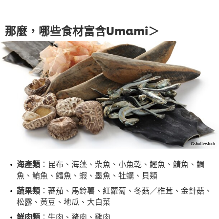
那麼，哪些食材富含Umami＞
海產類
：昆布、海藻、柴魚、小魚乾、鰹魚、鯖魚、鯛
魚、鮪魚、鱈魚、蝦、墨魚、牡蠣、貝類
蔬果類
：蕃茄、馬鈴薯、紅蘿蔔、冬菇／椎茸、金針菇、
松露、黃豆、地瓜、大白菜
鮮肉類
：牛肉、豬肉、雞肉