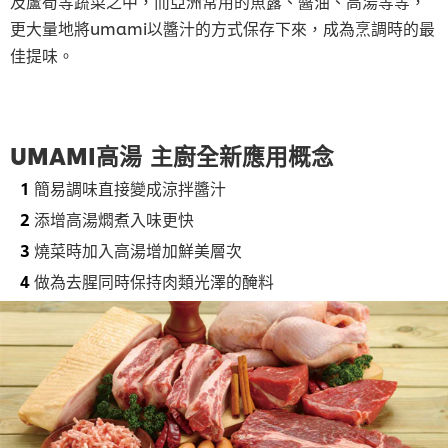
及蘆筍等蔬菜之中，而亞洲常用的魚露、醬油、高湯等等，
更大量地將umami以醬汁的方式保存下來，成為烹調時的最
佳提味。
UMAMI高湯 主廚全新應用概念
簡易調味直接變成涼拌醬汁
添增高湯燜煮入味更快
燒菜時加入高湯增加鮮美層次
做為去腥同時保持肉類光澤的醃料