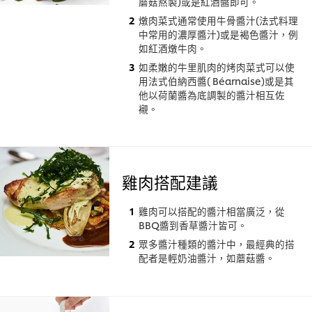
蘑菇熬製)或是紅酒醬即可。
燉肉菜式通常使用牛骨醬汁(法式料理
中常用的濃厚醬汁)或是褐色醬汁，例
如紅酒燉牛肉。
如柔嫩的牛里肌肉的烤肉菜式可以使
用法式伯納西醬( Béarnaise)或是其
他以荷蘭醬為底調製的醬汁相互佐
襯。
雞肉搭配建議
雞肉可以搭配的醬汁相當廣泛，從
BBQ醬到香草醬汁皆可。
眾多醬汁種類的醬汁中，最經典的搭
配者是輕奶油醬汁，如蘑菇醬。