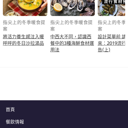
指尖上的冬季暖食提
指尖上的冬季暖食提
指尖上的冬季
案
案
案
將活力養生感注入暖
中西大不同，認識西
設計菜單前 請
呼呼的冬日沙拉湯品
餐中的3種海鮮食材運
來：2019流
用法
告(上)
首頁
餐飲情報
立即訂購