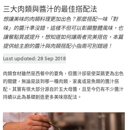
三大肉類與醬汁的最佳搭配法
想讓美味的肉類料理更加出色？那麼搭配一味「對
味」的醬汁準沒錯，這樣不但可以彰顯整體風味，也
讓餐點質感提升，想知道如何讓兩者完美搭佐，本篇
提供給主廚的醬汁與肉類搭配小指南可別錯過！
Last updated:
28 Sep 2018
肉類食材雖然是西餐中的要角，但醬汁卻是使菜餚更為出色
的關鍵，無論是談到哪一種肉類、家禽或是魚類的醬汁搭
配，其實有很大部分源自於五大母醬，且至今仍有不少醬汁
持續以此為基礎創造更多美味搭配法。