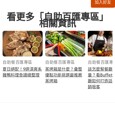
加入好友
看更多「自助百匯專區」
相關資訊
自助餐百匯專區
自助餐百匯專區
自助餐百匯專
夏日絕配！9道清爽系
蒸烤箱是什麼？彙整
該怎麼幫餐廳
雞鴨料理食譜總整理
優點功能挑選最推薦
量？看Buffe
蒸烤箱
廳如何打造話
銷吸客