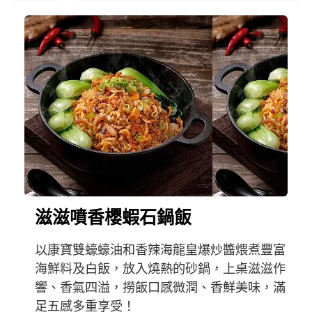
滋滋噴香櫻蝦石鍋飯
以康寶雙蠔蠔油和香辣海龍皇爆炒醬煨煮豐富
海鮮料及白飯，放入燒熱的砂鍋，上桌滋滋作
響、香氣四溢，撈飯口感微潤、香鮮美味，滿
足五感多重享受！