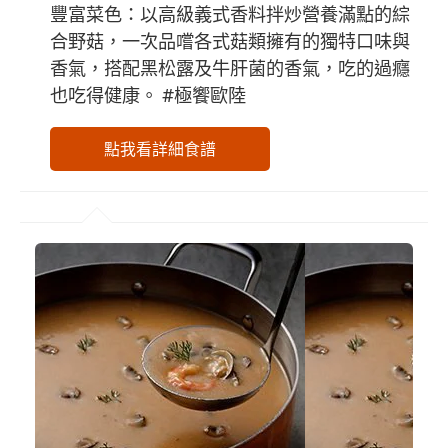
豐富菜色：以高級義式香料拌炒營養滿點的綜
合野菇，一次品嚐各式菇類擁有的獨特口味與
香氣，搭配黑松露及牛肝菌的香氣，吃的過癮
也吃得健康。 #極饗歐陸
點我看詳細食譜