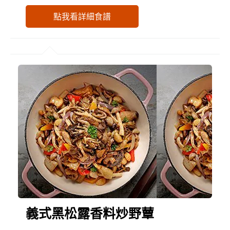
點我看詳細食譜
義式黑松露香料炒野蕈