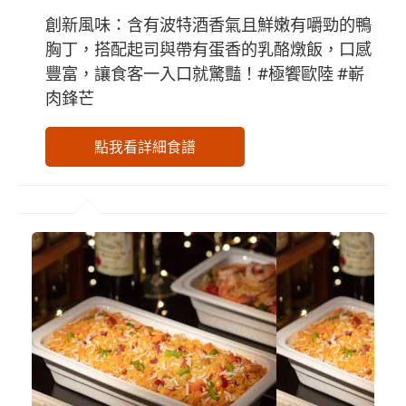
創新風味：含有波特酒香氣且鮮嫩有嚼勁的鴨
胸丁，搭配起司與帶有蛋香的乳酪燉飯，口感
豐富，讓食客一入口就驚豔！#極饗歐陸 #嶄
肉鋒芒
點我看詳細食譜