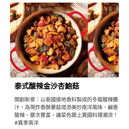
泰式酸辣金沙杏鮑菇
開創新意：以泰國道地香料製成的冬蔭酸辣醬
汁，為現炸香酥蕈菇增添美妙南洋風味，鹹香
酸辣、層次豐富，讓菜色跟上異國料理潮流！
#異享南洋