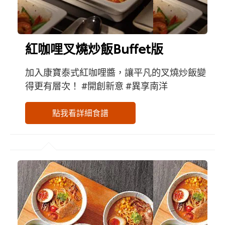
紅咖哩叉燒炒飯Buffet版
加入康寶泰式紅咖哩醬，讓平凡的叉燒炒飯變
得更有層次！ #開創新意 #異享南洋
點我看詳細食譜