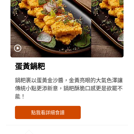
蛋黃鍋粑
鍋粑裹以蛋黃金沙醬，金黃亮眼的大氣色澤讓
傳統小點更添新意，鍋粑酥脆口感更是欲罷不
能！
點我看詳細食譜