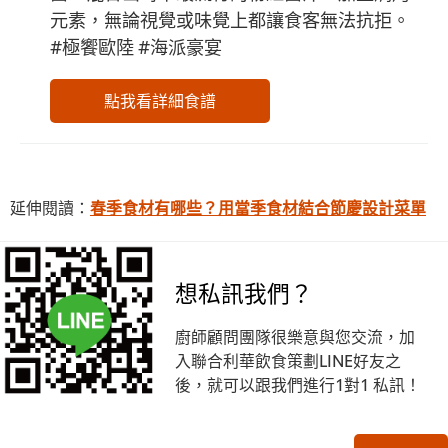
元素，無論視覺或味覺上都讓食客無法抗拒。
#極饗歐陸 #海派豪宴
點我看詳細食譜
延伸閱讀：
春季食材有哪些？用當季食材結合節慶設計菜單
想私訊我們？
廚師顧問團隊很樂意與您交流，加
入聯合利華飲食策劃LINE好友之
後，就可以跟我們進行1對1 私訊！