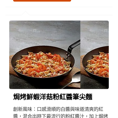
焗烤鮮蝦洋菇粉紅醬筆尖麵
創新風味：口感滑順的白醬與味道清爽的紅
醬，混合出時下最流行的粉紅醬汁，加上焗烤