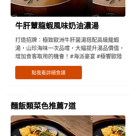
牛肝蕈龍蝦風味奶油濃湯
打造招牌：極致歐洲牛肝菌湯搭配高級龍蝦
湯，山珍海味一次品嚐，大幅提升湯品價值，
增加食客取用的機會！#海派豪宴 #極饗歐陸
點我看詳細食譜
麵飯類菜色推薦7道