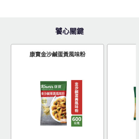
饕心關鍵
康寶金沙鹹蛋黃風味粉