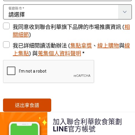
餐廳縣市
*
我同意收到聯合利華旗下品牌的市場推廣資訊 (
相
關細節
)
我已詳細閱讀活動辦法 (
集點拿獎
、
線上購物
與
線
上集點
) 與
蒐集個人資料聲明
*
送出拿食譜
加入聯合利華飲食策劃
LINE官方帳號