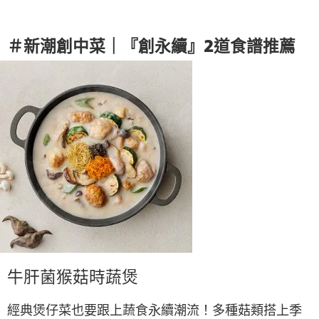
＃新潮創中菜｜『創永續』2道食譜推薦
牛肝菌猴菇時蔬煲
經典煲仔菜也要跟上蔬食永續潮流！多種菇類搭上季