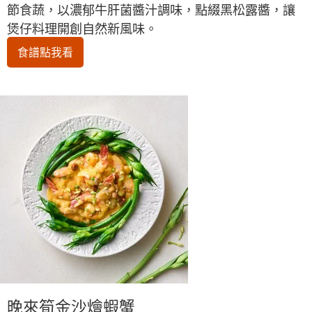
節食蔬，以濃郁牛肝菌醬汁調味，點綴黑松露醬，讓
煲仔料理開創自然新風味。
食譜點我看
晚來筍金沙燴蝦蟹