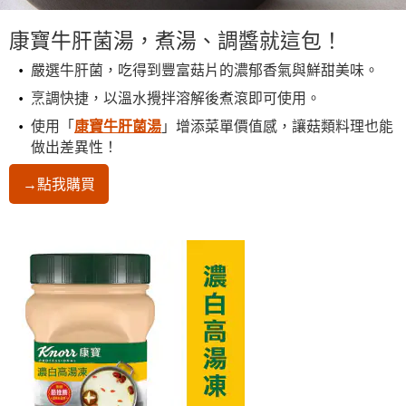
康寶牛肝菌湯，煮湯、調醬就這包！
嚴選牛肝菌，吃得到豐富菇片的濃郁香氣與鮮甜美味。
烹調快捷，以溫水攪拌溶解後煮滾即可使用。
使用「
康寶牛肝菌湯
」增添菜單價值感，讓菇類料理也能
做出差異性！
→點我購買