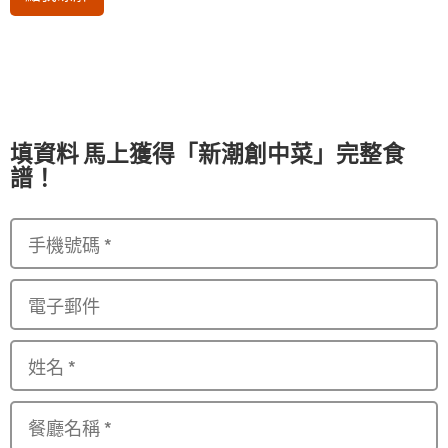
填資料 馬上獲得「新潮創中菜」完整食
譜！
手機號碼
*
電子郵件
姓名
*
餐廳名稱
*