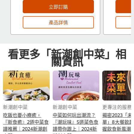
立即訂購
產品詳情
看更多「新潮創中菜」相
關資訊
新潮創中菜
新潮創中菜
更專注的服務
吃飯也要小療癒，
中菜如何玩出潮流？
揭密2023「未
『新食癒』2道中菜食
『潮玩味』5道菜色食
單」8大餐飲
譜推薦｜2024新潮創
譜帶你跟上｜2024新
握飲食新風潮