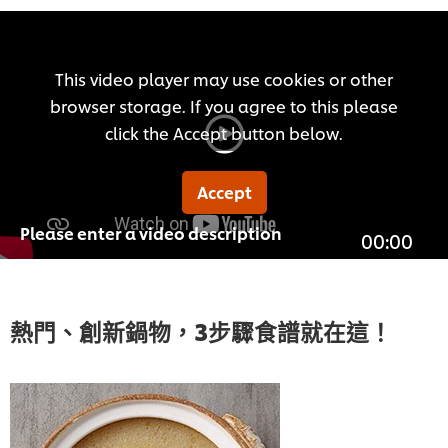
This video player may use cookies or other
browser storage. If you agree to this please
click the Accept button below.
Accept
Please enter a video description
00:00
熱門、創新鍋物，3步驟食譜就在這！