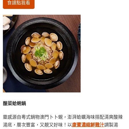
食譜點我看
酸菜蛤蜊鍋
靈感源自粵式鍋物澳門卜卜蜆，澎湃蛤蠣海味搭配清爽酸辣
湯底，層次豐富，又靚又好味！以
康寶濃縮鮮雞汁
調製湯