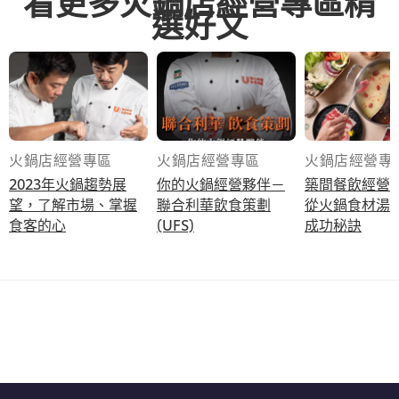
看更多火鍋店經營專區精
選好文
立即加入
火鍋店經營專區
火鍋店經營專區
火鍋店經營專
2023年火鍋趨勢展
你的火鍋經營夥伴－
築間餐飲經營
望，了解市場、掌握
聯合利華飲食策劃
從火鍋食材湯
食客的心
(UFS)
成功秘訣
立即下載看更多