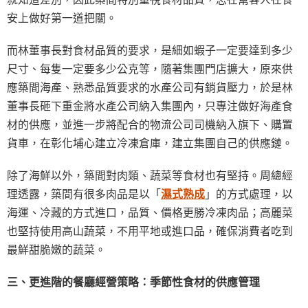
安上做好第一道把關。
而林董事長對食材品質的要求，是細如蝦子一定要達到多少
尺寸、每隻一定要多少公克等，隨著集團門店擴大，原來供
應築間海產、熟悉品質要求的水產公司有銷貨壓力，於是林
董事長砸下重金將水產公司納入集團內，只專注做好海產食
材的供應，並進一步將配合的物流公司司機納入旗下、購置
貨車，在彰化埔心建立冷凍倉庫，建立集團自己的供應鏈。
除了海鮮以外，築間對肉類、蔬菜等食材也有堅持。周總經
理透露，築間有很多肉品是以「
濕式熟成
」的方式處理，以
海運、冷藏的方式進口，品質、價格更勝冷凍肉品；高麗菜
也堅持使用高山蔬菜，不用平地或進口品，確保消費者吃到
最鮮甜脆嫩的蔬菜。
三、更進階的餐廳經營策略：季節性食材的供應管理