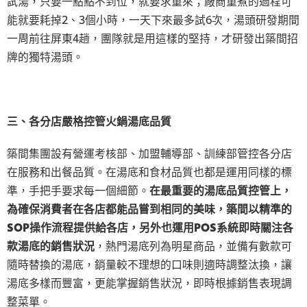
試湯，只要一點點不到位，就要求重來；廠商重煮的過程可
能就要耗掉2、3個小時，一天下來最多試6次，湯頭研發期間
一周前往屏東4趟，團隊就是用這樣的堅持，才研發出築間招
牌的獨特湯頭。
三、各分店嚴格控管火鍋湯底品質
築間集團設有營運考核部、加盟輔導部、訓練部管控各分店
在服務和出餐品質。在湯底和食材品質也都是運用同樣的標
準，手把手要求每一個細節。
在最重要的湯底品質控管上，
為確保消費者在各店都能品嘗到相同的美味，築間以精準的
SOP操作流程提供給各店，另外也運用POS系統即時關注各
款湯底的銷售狀況
，熱門湯底列為明星商品，並備有數款可
隨時替換的湯底，銷量較不理想的口味則適時調整汰換，讓
湯底多樣而豐富，更能掌握銷售狀況，即時根據銷售表現調
整菜單。