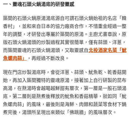
一、靈魂石頭火鍋湯底的研發靈感
築間的石頭火鍋原湯湯底源自可謂石頭火鍋始祖的名店「韓
香村」，並和來自日本的協力廠商合作，不惜重金經過一整
年的調整，才研發出專屬於築間的原湯。主廚尤書章說，原
版石頭火鍋湯頭的炒製過程其實很簡單，僅有蒜頭、洋蔥，
而築間靈魂的石頭火鍋湯頭，又取靈感自
北投酒家名菜「魷
魚螺肉蒜」
，再經過不斷改良。
現在門店炒製湯底時，會從洋蔥、蒜頭、魷魚乾、乾香菇開
始，再加入築間獨特的靈魂原湯，接著加上自行研製的昆布
高湯，在熬湯時會越喝越鮮甜有層次，第一層是一般石頭湯
底，第二層則是熬煮後釋放的魷魚和香菇精華，就如同「魷
魚螺肉蒜」的風味，最後則是海鮮、肉類和蔬菜等食材下鍋
煮完後，湯頭所呈現出來類似「佛跳牆」的風味層次。