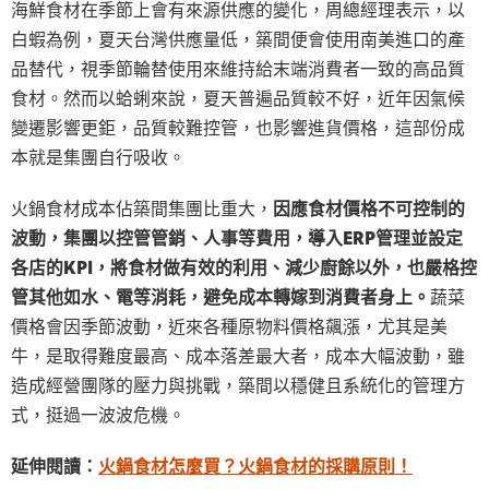
海鮮食材在季節上會有來源供應的變化，周總經理表示，以
白蝦為例，夏天台灣供應量低，築間便會使用南美進口的產
品替代，視季節輪替使用來維持給末端消費者一致的高品質
食材。然而以蛤蜊來說，夏天普遍品質較不好，近年因氣候
變遷影響更鉅，品質較難控管，也影響進貨價格，這部份成
本就是集團自行吸收。
火鍋食材成本佔築間集團比重大，
因應食材價格不可控制的
波動，集團以控管管銷、人事等費用，導入ERP管理並設定
各店的KPI，將食材做有效的利用、減少廚餘以外，也嚴格控
管其他如水、電等消耗，避免成本轉嫁到消費者身上。
蔬菜
價格會因季節波動，近來各種原物料價格飆漲，尤其是美
牛，是取得難度最高、成本落差最大者，成本大幅波動，雖
造成經營團隊的壓力與挑戰，築間以穩健且系統化的管理方
式，挺過一波波危機。
延伸閱讀：
火鍋食材怎麼買？火鍋食材的採購原則！