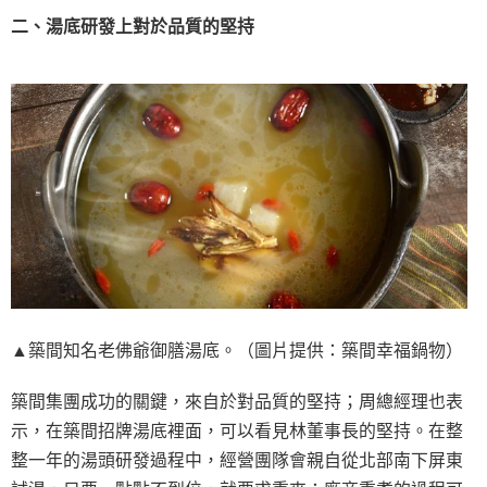
二、湯底研發上對於品質的堅持
▲築間知名老佛爺御膳湯底。（圖片提供：築間幸福鍋物）
築間集團成功的關鍵，來自於對品質的堅持；周總經理也表
示，在築間招牌湯底裡面，可以看見林董事長的堅持。在整
整一年的湯頭研發過程中，經營團隊會親自從北部南下屏東