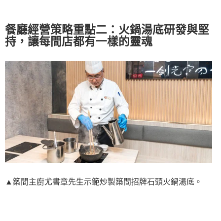
餐廳經營策略重點二：火鍋湯底研發與堅
持，讓每間店都有一樣的靈魂
▲築間主廚尤書章先生示範炒製築間招牌石頭火鍋湯底。