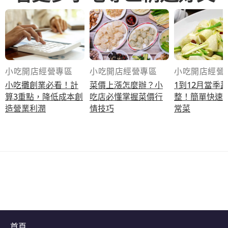
小吃開店經營專區
小吃開店經營專區
小吃開店經營
小吃攤創業必看！計
菜價上漲怎麼辦？小
1到12月當季
算3重點，降低成本創
吃店必懂掌握菜價行
整！簡單快速
造營業利潤
情技巧
常菜
首頁