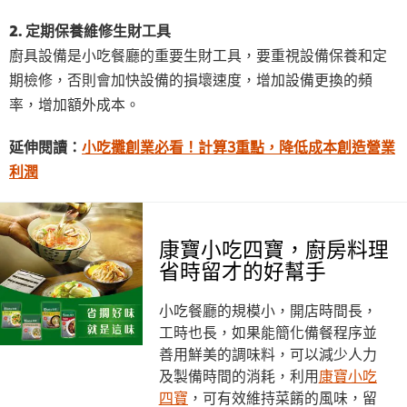
2. 定期保養維修生財工具
廚具設備是小吃餐廳的重要生財工具，要重視設備保養和定
期檢修，否則會加快設備的損壞速度，增加設備更換的頻
率，增加額外成本。
延伸閱讀：
小吃攤創業必看！計算3重點，降低成本創造營業
利潤
康寶小吃四寶，廚房料理
省時留才的好幫手
小吃餐廳的規模小，開店時間長，
工時也長，如果能簡化備餐程序並
善用鮮美的調味料，可以減少人力
及製備時間的消耗，利用
康寶小吃
四寶
，可有效維持菜餚的風味，留