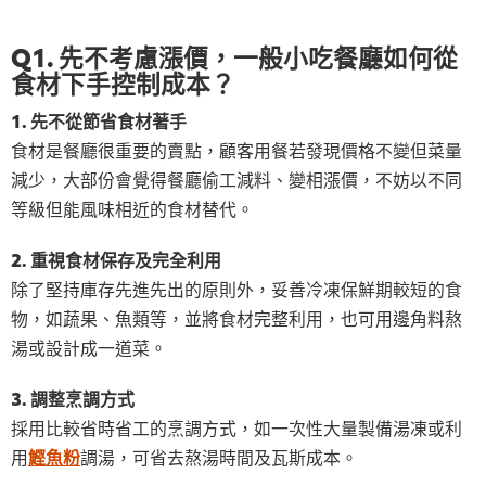
Q1. 先不考慮漲價，一般小吃餐廳如何從
食材下手控制成本？
1. 先不從節省食材著手
食材是餐廳很重要的賣點，顧客用餐若發現價格不變但菜量
減少，大部份會覺得餐廳偷工減料、變相漲價，不妨以不同
等級但能風味相近的食材替代。
2. 重視食材保存及完全利用
除了堅持庫存先進先出的原則外，妥善冷凍保鮮期較短的食
物，如蔬果、魚類等，並將食材完整利用，也可用邊角料熬
湯或設計成一道菜。
3. 調整烹調方式
採用比較省時省工的烹調方式，如一次性大量製備湯凍或利
用
鰹魚粉
調湯，可省去熬湯時間及瓦斯成本。