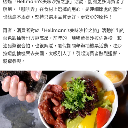
透過「Hellmann's美味沙拉之旅」活動，能讓更多消費者了
解到，「咖啡弄」在食材上選擇的用心，是連細節處的醬汁
也絲毫不馬虎，堅持只選用品質更好、更安心的原料！
再者，消費者對於「Hellmann's美味沙拉之旅」活動推出的
菜色跟抽獎也興趣高昂，前年的「燻鴨蘿蔓沙拉佐香橙」和
油醋醬很合拍，也很解膩，暑假期間舉辦抽機票活動，吃沙
拉還能抽機票去美國，太吸引人了！引起消費者熱烈迴響，
踴躍參與。