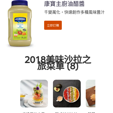
康寶主廚油醋醬
千變萬化，快速創作多種風味醬汁
2018美味沙拉之
旅菜單
(8)