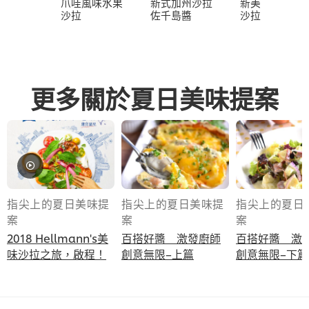
爪哇風味水果
新式加州沙拉
新美式高麗菜
沙拉
佐千島醬
沙拉
更多關於夏日美味提案
指尖上的夏日美味提
指尖上的夏日美味提
指尖上的夏日
案
案
案
2018 Hellmann's美
百搭好醬 激發廚師
百搭好醬 激
味沙拉之旅，啟程！
創意無限–上篇
創意無限–下篇