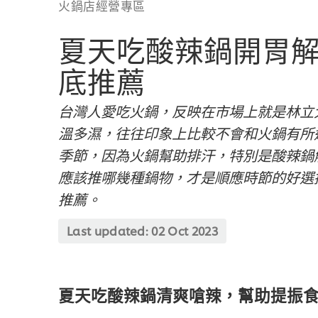
火鍋店經營專區
夏天吃酸辣鍋開胃解
底推薦
台灣人愛吃火鍋，反映在市場上就是林立
溫多濕，往往印象上比較不會和火鍋有所
季節，因為火鍋幫助排汗，特別是酸辣鍋
應該推哪幾種鍋物，才是順應時節的好選
推薦。
Last updated:
02 Oct 2023
夏天吃酸辣鍋清爽嗆辣，幫助提振