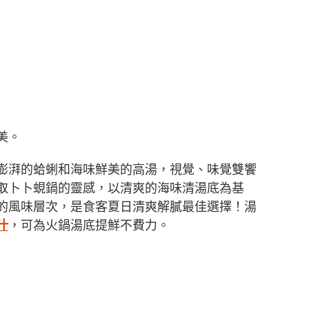
美。
澎湃的蛤蜊和海味鮮美的高湯，視覺、味覺雙饗
取卜卜蜆鍋的靈感，以清爽的海味清湯底為基
的風味層次，是食客夏日清爽解膩最佳選擇！湯
汁
，可為火鍋湯底提鮮不費力。