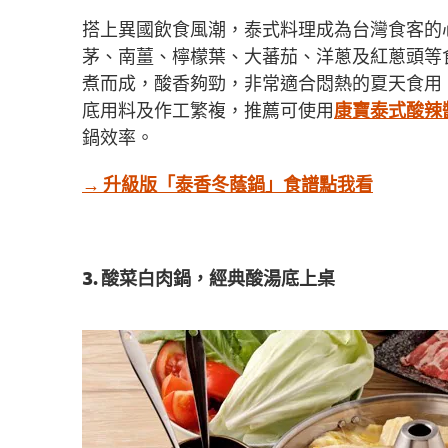
搭上異國飲食風潮，泰式料理成為台灣食客的
茅、南薑、檸檬葉、大蕃茄、洋蔥及紅蔥頭等
煮而成，酸香夠勁，非常適合悶熱的夏天食用
底用料及作工繁複，推薦可使用
康寶泰式酸辣
鍋效率。
→ 升級版「泰香冬蔭鍋」食譜點我看
3. 酸菜白肉鍋，經典酸湯底上桌