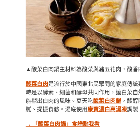
▲酸菜白肉鍋主材料為酸菜與豬五花肉，酸香
酸菜白肉
是流行於中國東北民眾間的家庭傳統
時是以酵素、細菌和酵母共同作用，讓白菜自
能襯出白肉的風味。夏天吃
酸菜白肉鍋
，酸醇
膩、提振食慾。湯底使用
康寶濃白高湯凍
調製
→ 「酸菜白肉鍋」食譜點我看