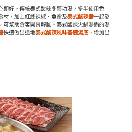
心頭好。傳統泰式酸辣冬蔭功湯，多半使用香
食材，加上紅綠辣椒、魚露及
泰式酸辣醬
一起熬
，可幫助食客開胃解膩。泰式酸辣火鍋湯鍋的湯
醬
快速做出道地
泰式酸辣風味基礎湯底
，增加出