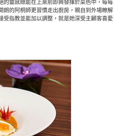
絕的靈感總能在上桌前即興發揮於菜色中，每每
開朗的阿桐師更習慣走出廚房，親自到外場瞭解
接受指教並能加以調整，就是她深受主顧客喜愛