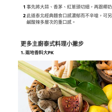
事先將大蒜、香茅、紅蔥頭切細，再跟椰奶
此道泰北經典麵食口感濃郁而不辛嗆，可另
鹹酸辣多層次的重口感。
更多主廚泰式料理小撇步
1. 兩地香料大PK