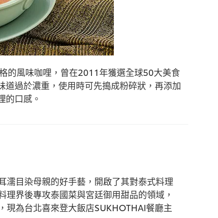
格的風味咖哩，曾在2011年獲選全球50大美食
味道過於濃重，使用時可先搗成粉碎狀，再添加
理的口感。
耳濡目染母親的好手藝，開啟了其對泰式料理
料理界後專攻泰國菜與宮廷御用甜品的領域，
現為台北喜來登大飯店SUKHOTHAI餐廳主