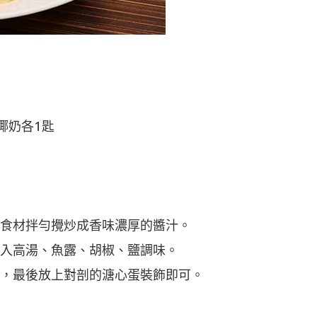
椰奶各1匙
食材拌勻攪炒成香味濃厚的醬汁。
入高湯、魚露、胡椒、鹽調味。
，最後放上對剖的溏心蛋裝飾即可。