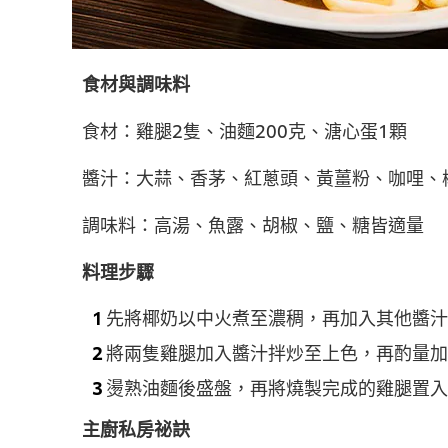
食材與調味料
食材：雞腿2隻、油麵200克、溏心蛋1顆
醬汁：大蒜、香茅、紅蔥頭、黃薑粉、咖哩、
調味料：高湯、魚露、胡椒、鹽、糖皆適量
料理步驟
先將椰奶以中火煮至濃稠，再加入其他醬汁
將兩隻雞腿加入醬汁拌炒至上色，再酌量加
燙熟油麵後盛盤，再將燒製完成的雞腿置入
主廚私房祕訣