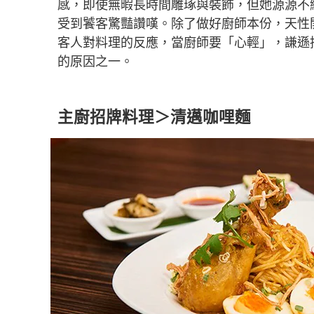
感，即使無暇長時間雕琢與裝飾，但她源源不
受到饕客驚豔讚嘆。除了做好廚師本份，天性
客人對料理的反應，當廚師要「心輕」，謙遜
的原因之一。
主廚招牌料理＞清邁咖哩麵