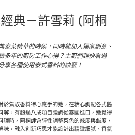
經典－許雪莉 (阿桐
典泰菜精華的時候，同時能加入獨家創意、
驗多年的廚房工作心得？主廚們趕快看過
分享各種使用泰式香料的訣竅！
對於駕馭香料得心應手的她，在精心調配各式醬
料等，有超過八成項目強調從泰國進口，她覺得
料理時，阿桐師會彈性調整菜色的辣度與鹹度，
鮮味，融入創新巧思才能設計出精緻細膩、香氣