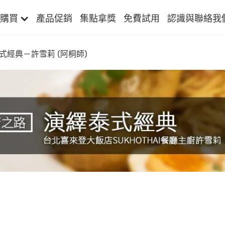
購買
產品促銷
集點拿獎
免費試用
認識與聯絡我
式經典－許雪莉 (阿桐師)