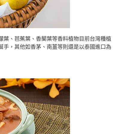
檬葉、芭蕉葉、香蘭葉等香料植物目前台灣種植
幫手，其他如香茅、南薑等則還是以泰國進口為