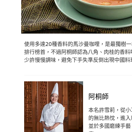
使用多達20種香料的馬沙曼咖哩，是最獨樹一
排行榜首，不過阿桐師認為八角、肉桂的香料
少許慢慢調味，避免下手失準反倒出現中國料
阿桐師
本名許雪莉，從小
的無比熱忱，進入
並於多國磨練手藝，