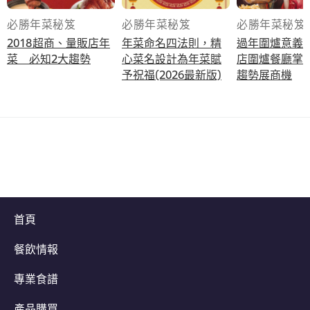
必勝年菜秘笈
必勝年菜秘笈
必勝年菜秘笈
2018超商、量販店年
年菜命名四法則，精
過年圍爐意義
菜 必知2大趨勢
心菜名設計為年菜賦
店圍爐餐廳掌
予祝福(2026最新版)
趨勢展商機
首頁
餐飲情報
專業食譜
產品購買