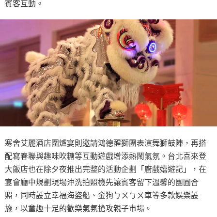
賓客互動。
寒舍艾麗酒店圍爐宴則邀請鴻德醒獅團表演舞獅鼓陣，再搭
配寫春聯與趣味吹糖等互動遊戲增添熱鬧氣氛。台北喜來登
大飯店也在除夕夜推出完整的活動企劃「廚戲嬉遊記」，在
宴會廳中規劃現場沖洗拍照機先讓賓客留下溫馨的團圓合
照，同時設立幸福海盜船、金狗ㄅㄨㄅㄨ車等多款娛樂設
施，以童趣十足的歡樂氣氛搶攻親子市場。