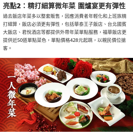
亮點2：精打細算微年菜 圍爐宴更有彈性
過去飯店年菜多以整套販售，因應消費者年輕化和上班族精
打細算，飯店必須更有彈性，包括華泰王子飯店、台北國賓
大飯店、君悅酒店等都提供外帶年菜單點服務，福華飯店更
提供近50道單點菜色，單點價格428元起跳，以親民價位搶
客。