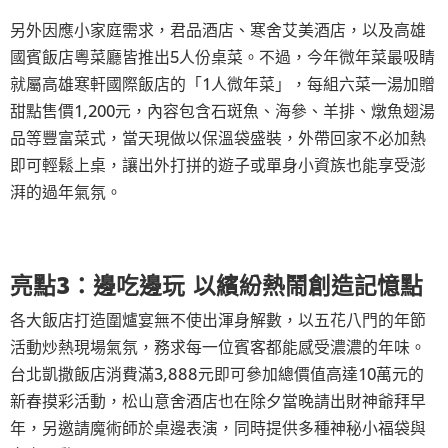
另外因應小家庭需求，君品酒店、寒舍艾美酒店，以及高雄
國賓飯店粵菜廳皆推出5人份桌菜。不過，今年微年菜最吸睛
就屬高雄寒軒國際飯店的「1人微年菜」，每組六菜一湯加贈
甜點售價1,200元，內容包含石斑魚、海參、羊排、燉魚翅湯
品等豐富菜式，當天現做以保溫袋盛裝，外帶回家不必加熱
即可輕鬆上桌，讓出外打拼的遊子或單身小資族也能享受澎
湃的過年氣氛。
亮點3：邊吃邊玩 以繽紛熱鬧創造記憶點
各大飯店打造圍爐宴無不使出渾身解數，以五花八門的年節
活動炒熱現場氣氛，務求每一位賓客都能感受濃濃的年味。
台北凱撒飯店消費滿3,888元即可參加總價值高達10萬元的
新春摸彩活動，松山意舍酒店也在除夕當晚請出財神爺拜早
年，另邀請魔術師於桌邊表演，同時提供多種神秘小福袋與