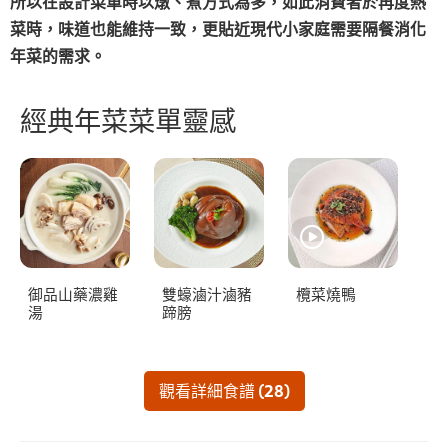
所以在設計菜單時以燉、煮方式為多，如此消費者於再度熱
菜時，味道也能維持一致，更貼近現代小家庭需要隔餐消化
年菜的需求。
經典年菜菜單靈感
御品山藥濃雞
雙蠔滷汁滷豬
欖菜燒鴨
湯
蹄膀
觀看詳細食譜 (28)