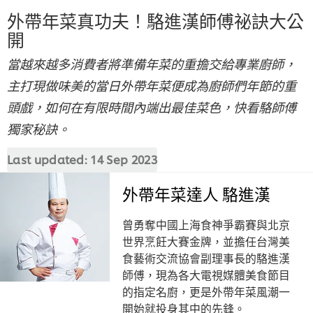
外帶年菜真功夫！駱進漢師傅祕訣大公
開
當越來越多消費者將準備年菜的重擔交給專業廚師，
主打現做味美的當日外帶年菜便成為廚師們年節的重
頭戲，如何在有限時間內端出最佳菜色，快看駱師傅
獨家秘訣。
Last updated:
14 Sep 2023
外帶年菜達人 駱進漢
曾勇奪中國上海食神爭霸賽與北京
世界烹飪大賽金牌，並擔任台灣美
食藝術交流協會副理事長的駱進漢
師傅，現為各大電視媒體美食節目
的指定名廚，更是外帶年菜風潮一
開始就投身其中的先鋒。