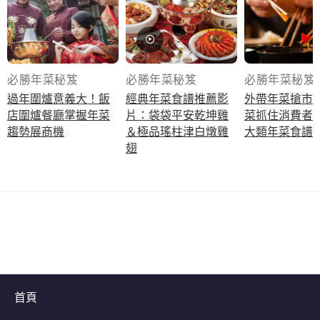
必勝年菜秘笈
必勝年菜秘笈
必勝年菜秘笈
立即加入
過年圍爐意義大！飯
經典年菜食譜推薦影
外帶年菜搶市
店圍爐餐廳掌握年菜
片：袋袋平安乾坤雞
菜抓住消費者
趨勢展商機
＆極品瑤柱津白燉雞
大類年菜食譜
翅
首頁
立即下載看更多