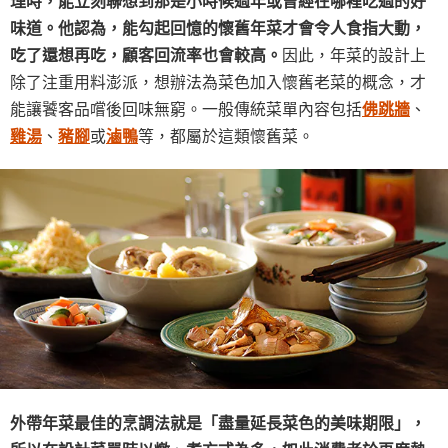
味道。他認為，能勾起回憶的懷舊年菜才會令人食指大動，
吃了還想再吃，顧客回流率也會較高。
因此，年菜的設計上
除了注重用料澎派，想辦法為菜色加入懷舊老菜的概念，才
能讓饕客品嚐後回味無窮。一般傳統菜單內容包括
佛跳牆
、
雞湯
、
豬腳
或
滷鴨
等，都屬於這類懷舊菜。
外帶年菜最佳的烹調法就是「盡量延長菜色的美味期限」，