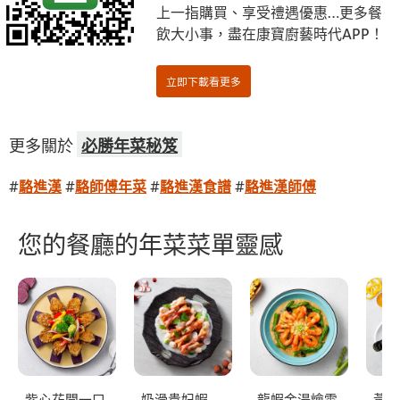
上一指購買、享受禮遇優惠…更多餐
飲大小事，盡在康寶廚藝時代APP！
更多關於
必勝年菜秘笈
#
駱進漢
#
駱師傅年菜
#
駱進漢食譜
#
駱進漢師傅
您的餐廳的年菜菜單靈感
紫心花開一口
奶滑貴妃蝦
龍蝦金湯燴雪
黃椒