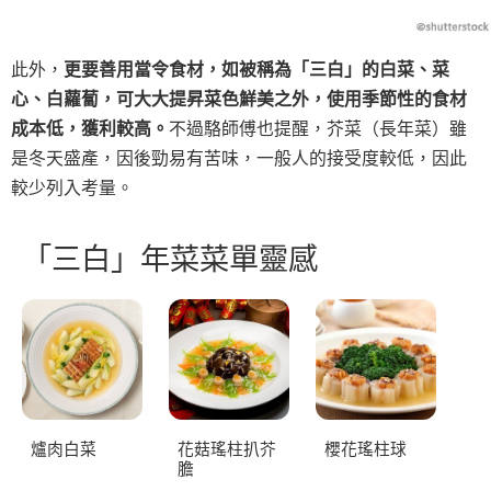
此外，
更要善用當令食材，如被稱為「三白」的白菜、菜
心、白蘿蔔，可大大提昇菜色鮮美之外，使用季節性的食材
成本低，獲利較高。
不過駱師傅也提醒，芥菜（長年菜）雖
是冬天盛產，因後勁易有苦味，一般人的接受度較低，因此
較少列入考量。
「三白」年菜菜單靈感
爐肉白菜
花菇瑤柱扒芥
櫻花瑤柱球
膽