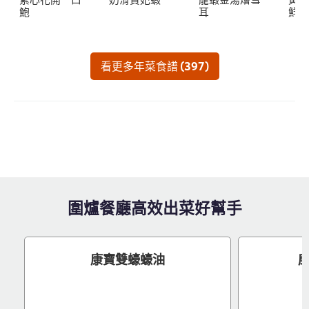
鮑
耳
鮮
看更多年菜食譜 (397)
圍爐餐廳高效出菜好幫手
康寶雙蠔蠔油