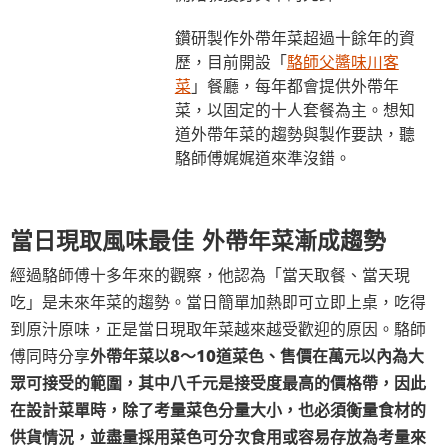
鑽研製作外帶年菜超過十餘年的資
歷，目前開設「
駱師父醬味川客
菜
」餐廳，每年都會提供外帶年
菜，以固定的十人套餐為主。想知
道外帶年菜的趨勢與製作要訣，聽
駱師傅娓娓道來準沒錯。
當日現取風味最佳 外帶年菜漸成趨勢
經過駱師傅十多年來的觀察，他認為「當天取餐、當天現
吃」是未來年菜的趨勢。當日簡單加熱即可立即上桌，吃得
到原汁原味，正是當日現取年菜越來越受歡迎的原因。駱師
傅同時分享
外帶年菜以8～10道菜色、售價在萬元以內為大
眾可接受的範圍，其中八千元是接受度最高的價格帶，因此
在設計菜單時，除了考量菜色分量大小，也必須衡量食材的
供貨情況，並盡量採用菜色可分次食用或容易存放為考量來