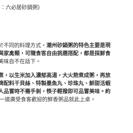
：六必居砂鍋粥)
於不同的料理方式。
潮州砂鍋粥的特色主要是現
與家禽類，可隨食客自由挑選搭配，都是採鮮食
美味自不在話下。
煮，以生米加入濃郁高湯，大火熬煮成粥，再放
牌配料干貝絲、特製墨魚丸、珍珠丸、鮮甜活蝦
人品嘗時不需手剝，筷子輕撥即可品嘗美味。約
一道廣受食客歡迎的鮮香粥品就此上桌。