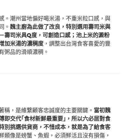
感。潮州當地偏好喝米湯，不重米粒口感，與
同。
魏主廚為此做了改良，特別選用壽司米與
－壽司米具Q度，可創造口感；池上米的澱粉
增加米湯的濃稠度
，調整出台灣食客喜愛的豐
有粥品的滑順濃稠。
著稱，是維繫顧客忠誠度的主要關鍵。
當初魏
傅即交代｢食材新鮮最重要｣，所以六必居對食
特別挑選供貨商，不惜成本，就是為了給食客
鮮類像是螃蟹、魚蝦，必須鮮活且沒有損傷，