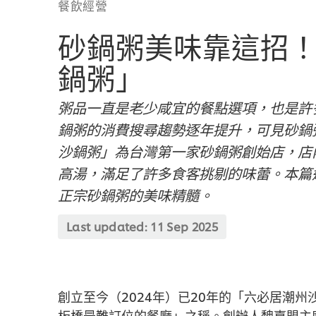
餐飲經營
砂鍋粥美味靠這招
鍋粥」
粥品一直是老少咸宜的餐點選項，也是許
鍋粥的消費搜尋趨勢逐年提升，可見砂鍋
沙鍋粥」為台灣第一家砂鍋粥創始店，店
高湯，滿足了許多食客挑剔的味蕾。本篇
正宗砂鍋粥的美味精髓。
Last updated:
11 Sep 2025
創立至今（2024年）已20年的「六必居潮
板橋最難訂位的餐廳」之稱。創辦人魏嘉盟主