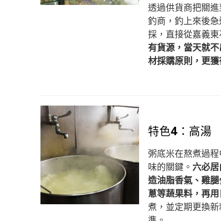
透過供貨商把關進
釣商，釣上來後急
採，直接從嘉義東
有貨源，當天就不
材採購原則，更獲
特色4：高湯
粥底米在熬煮過程
味的關鍵。
六必居
造油脂香氣、雞腿
蔥等蔬果料，再用
煮，並定期更換新
準。