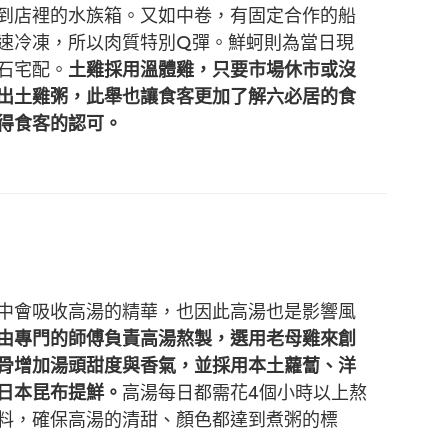
到店裡的水族箱。又如中卷，有固定合作的船
速冷凍，所以肉質特別Q彈。鮮蚵則為當日現
石宅配。
土雞採用溫體雞，只要市場休市或沒
出土雞粥，此舉也讓食客更加了解六必居的食
得食客的認可。
中會吸收高湯的精華，也因此高湯也是影響風
由專門的師傅負責高湯熬製，選用老母雞來創
骨增加湯頭甜度與香氣，並採用本土蘿蔔、洋
日本昆布提鮮。
高湯每日都需花4個小時以上熬
料，確保高湯的清甜、顏色都達到煮粥的標