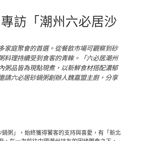
！專訪「潮州六必居沙
多家庭聚會的首選。從餐飲市場可觀察到砂
粥料理持續受到食客的青睞。「六必居潮州
內粥品皆為現點現煮，以新鮮食材搭配濃郁
邀請六必居砂鍋粥創辦人魏嘉盟主廚，分享
州沙鍋粥」，始終獲得饕客的支持與喜愛，有「新北
廚，在一次前往中國潮州訪友的因緣際會之下，