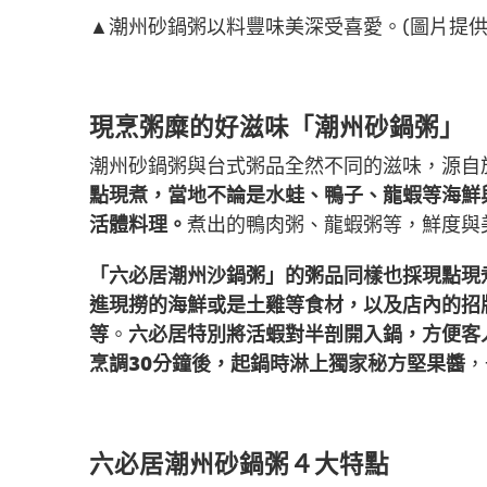
▲潮州砂鍋粥以料豐味美深受喜愛。(圖片提供
現烹粥糜的好滋味「潮州砂鍋粥」
潮州砂鍋粥與台式粥品全然不同的滋味，源自
點現煮，當地不論是水蛙、鴨子、龍蝦等海鮮
活體料理。
煮出的鴨肉粥、龍蝦粥等，鮮度與
「六必居潮州沙鍋粥」的粥品同樣也採現點現
進現撈的海鮮或是土雞等食材，以及店內的招
等
。
六必居特別將活蝦對半剖開入鍋，方便客
烹調30分鐘後，起鍋時淋上獨家秘方堅果醬
，
六必居潮州砂鍋粥４大特點