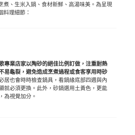
烹煮、生米入鍋、食材新鮮、高湯味美。為呈現
個料理細節：
歌專業店家以陶砂的絕佳比例訂做，注重耐熱
不易龜裂，避免造成烹煮過程或食客享用時砂
必居也會時時檢查鍋具，看鍋緣底部四週與內
顯就必須更換。此外，砂鍋選用土黃色，更能
，為視覺加分。