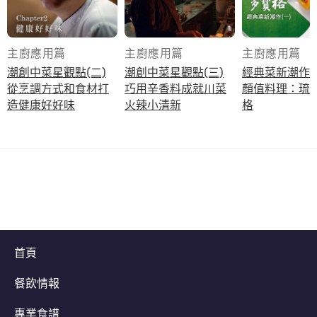
主廚應用篇
主廚應用篇
主廚應用篇
潮創中菜星觀點(二)
潮創中菜星觀點(三)
經典菜新潮作(一
從烹調方式和食材打
巧用辛香料成就川菜
顏值料理：琉
造健康好好味
火辣小清新
格
首頁
餐飲情報
專業食譜