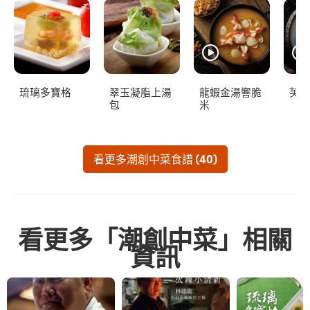
琉璃多寶格
翠玉凝脂上湯
龍蝦金湯響脆
芙蓉
包
米
看更多潮創中菜食譜 (40)
看更多「潮創中菜」相關
資訊