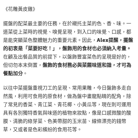
《花雕黃皮雞》
擺盤的配菜最主要的任務，在於襯托主菜的色、香、味。一
道菜從上菜時的視覺、嗅覺呈現，到入口的味覺、口感，都
是能突顯菜色整體魅力的重要元素。因此，
Alex提醒，擺盤
的初衷是「菜要好吃！」，盤飾用的食材也必須納入考量。
在顧及出餐品質的前提下，以盤飾豐富菜色的呈現是好的，
但切勿本末倒置，
盤飾的食材務必與菜餚味道和諧，才可為
餐點加分
。
以往中菜擺盤重視刀工的呈現、常用果雕，今日盤飾多走自
然風，利用可食用的原食材，做為盤中畫龍點睛的配角，除
了常見的香菜、青江菜、青花椰、小黃瓜等，現在則可運用
具有各別獨特香氣與味道的植物來妝點，像是口感微酸的酸
膜、清脆的綠芽菜、色美帶甜的玉米苗、線條漂亮的錢幣
草，又或者是色彩繽紛的食用花等。