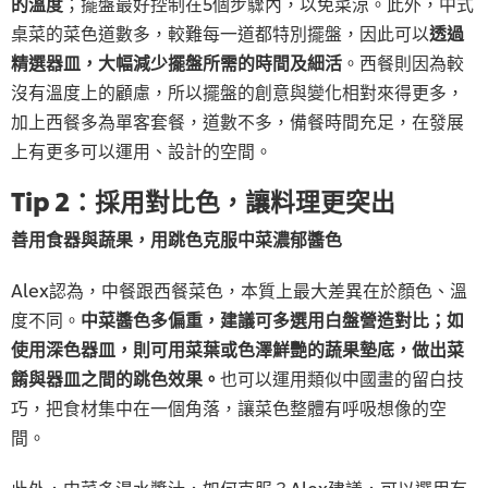
的溫度
；擺盤最好控制在5個步驟內，以免菜涼。此外，中式
桌菜的菜色道數多，較難每一道都特別擺盤，因此可以
透過
精選器皿，大幅減少擺盤所需的時間及細活
。西餐則因為較
沒有溫度上的顧慮，所以擺盤的創意與變化相對來得更多，
加上西餐多為單客套餐，道數不多，備餐時間充足，在發展
上有更多可以運用、設計的空間。
Tip 2：採用對比色，讓料理更突出
善用食器與蔬果，用跳色克服中菜濃郁醬色
Alex認為，中餐跟西餐菜色，本質上最大差異在於顏色、溫
度不同。
中菜醬色多偏重，建議可多選用白盤營造對比；如
使用深色器皿，則可用菜葉或色澤鮮艷的蔬果墊底，做出菜
餚與器皿之間的跳色效果。
也可以運用類似中國畫的留白技
巧，把食材集中在一個角落，讓菜色整體有呼吸想像的空
間。
此外，中菜多湯水醬汁，如何克服？Alex建議，可以選用有