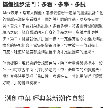
擺盤進步法門：多看、多學、多試
Alex表示，常有人問他，怎樣去發想一道菜的擺盤設計？他
的靈感來源是多看照片、國外設計師的作品、以及多去嘗
試。首先，不要對菜系設限，多看多學，將各國料理的擺盤
精巧之處，親自嘗試融入自身的作品之中，多試才能更進
步。第二，擺盤就像拼拼圖一樣，一定要有耐心才能找到最
適合的搭配組合。當擺盤變得流暢，食材被一一放到盤上，
口感、味道和溫度都達到最佳平衡才是最圓滿的結果。
他也提醒，現代廚師發想菜色時，除了考量餐盤選擇外，設
計上也可跳脫平面，採用營造高、中、低層次的立體擺法，
設計套餐時更要把「易口性」考慮進去，才能更貼近「讓菜
好吃！」的擺盤初衷。
潮創中菜 經典菜新潮作食譜