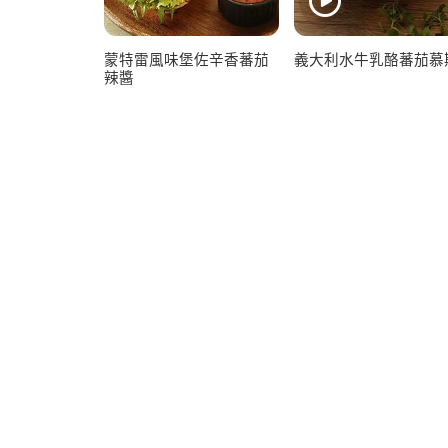
蒙特雷風味堡佐辛香蕃茄
義大利水牛乳酪蕃茄慕
辣醬