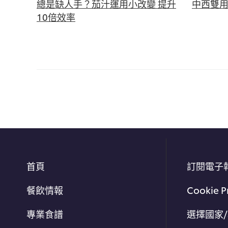
總是缺人手？茄汁運用小改變 提升
中西雙用
10倍效率
首頁
訂閱電子
餐飲情報
Cookie P
專業食譜
選擇國家