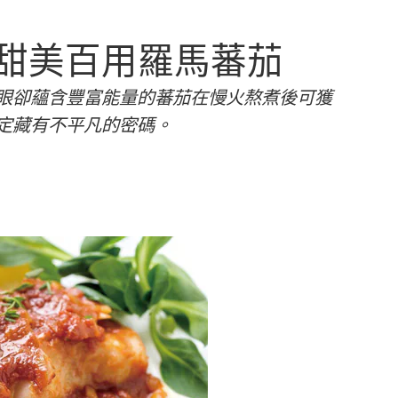
甜美百用羅馬蕃茄
眼卻蘊含豐富能量的蕃茄在慢火熬煮後可獲
定藏有不平凡的密碼。