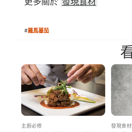
更多關於
發現食材
#
羅馬蕃茄
主廚必修
發現食材