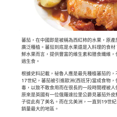
蕃茄，在中國即是被稱為西紅柿的水果，原產
廣泛種植。蕃茄到底是水果還是入料理的食材
鮮水果而言，提供豐富的維生素和膳食纖維，
過生食。
根據史料記載，祕魯人應是最先種植蕃茄的，
17世紀，蕃茄被引進歐洲(西班牙)當成食物
毒，以致不敢食用而在很長的一段時間裡被人
原來是英國有一位俄羅達拉里公爵見蕃茄外皮
子從此有了美名。而在北美洲，一直到19世
銷量最大的地區。