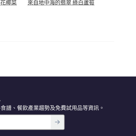
─花椰菜
來自地中海的翡翠 綠白蘆筍
訊
得食譜、餐飲產業趨勢及免費試用品等資訊。