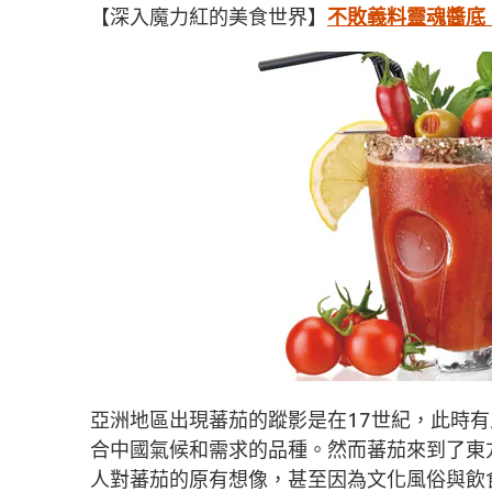
【深入魔力紅的美食世界】
不敗義料靈魂醬底
亞洲地區出現蕃茄的蹤影是在17世紀，此時
合中國氣候和需求的品種。然而蕃茄來到了東
人對蕃茄的原有想像，甚至因為文化風俗與飲