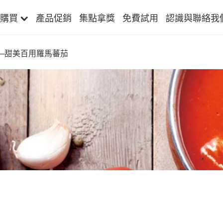
購買
產品促銷
集點拿獎
免費試用
認識與聯絡我
─甜美百用羅馬蕃茄