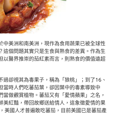
於中美洲和南美洲，現作為食用蔬果已被全球性
？這個問題其實只是生食與熟食的差異。作為生
但以醫界推崇的茄紅素而言，則熟食的價值遠超
不過卻視其為毒果子，稱為「狼桃」；到了16、
，但當時人們吃蕃茄葉，卻因葉中的毒素導致中
們當做觀賞植物。蕃茄又有「愛情蘋果」之名，
鮮美紅豔，帶回故鄉送給情人，這象徵愛情的果
紀，美國人才普遍敢吃蕃茄，目前美國已是蕃茄產