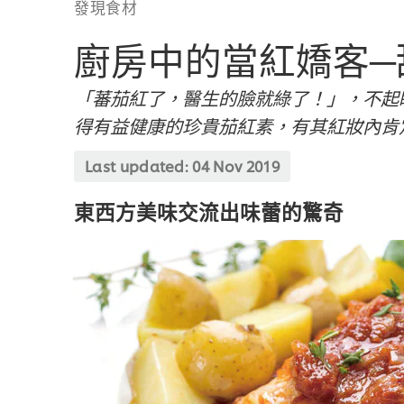
發現食材
廚房中的當紅嬌客─
「蕃茄紅了，醫生的臉就綠了！」，不起
得有益健康的珍貴茄紅素，有其紅妝內肯
Last updated:
04 Nov 2019
東西方美味交流出味蕾的驚奇