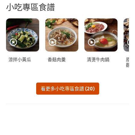
小吃專區食譜
涼拌小黃瓜
香菇肉羹
清燙牛肉鍋
原汁
麵
看更多小吃專區食譜 (20)