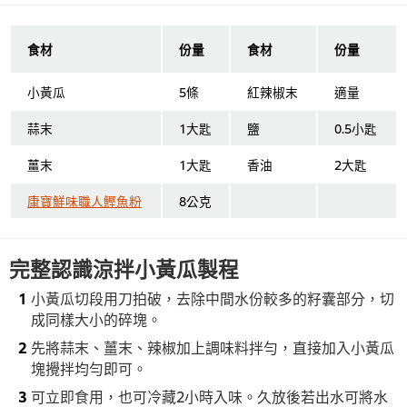
食材
份量
食材
份量
小黃瓜
5條
紅辣椒末
適量
蒜末
1大匙
鹽
0.5小匙
薑末
1大匙
香油
2大匙
康寶鮮味職人鰹魚粉
8公克
完整認識涼拌小黃瓜製程
小黃瓜切段用刀拍破，去除中間水份較多的籽囊部分，切
成同樣大小的碎塊。
先將蒜末、薑末、辣椒加上調味料拌勻，直接加入小黃瓜
塊攪拌均勻即可。
可立即食用，也可冷藏2小時入味。久放後若出水可將水