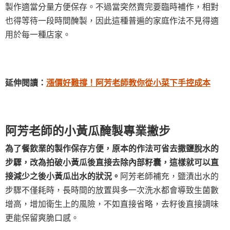
製作適當分量方便保存。不過當突然賣完要臨時補作，相對
也得等待一段時間醃製，因此這種普遍的家庭作法不見得適
用於每一種店家。
延伸閱讀：
漲價好難撐！阿芳老師教你從小菜下手控成本
阿芳老師的小黃瓜醃製專業撇步
為了餐飲業的製作保存方便，原本的作法可省去撒鹽脫水的
步驟，改為拍破小黃瓜後直接去除內部籽囊，這樣就可以直
接減少之後小黃瓜出水的狀況。
阿芳老師補充，鹽漬出水的
步驟不僅耗時，長時間的放置與多一次洗水都會導致生菌數
增高，增加衛生上的風險，不如直接省略，去籽後直接調味
更能保留爽脆口感。