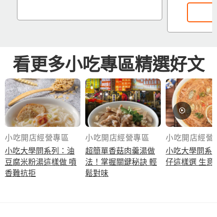
看更多小吃專區精選好文
立即下載看更多
小吃開店經營專區
小吃開店經營專區
小吃開店經營
小吃大學問系列：油
超簡單香菇肉羹湯做
小吃大學問系
豆腐米粉湯這樣做 噴
法！掌握關鍵秘訣 輕
仔這樣選
香難抗拒
鬆對味