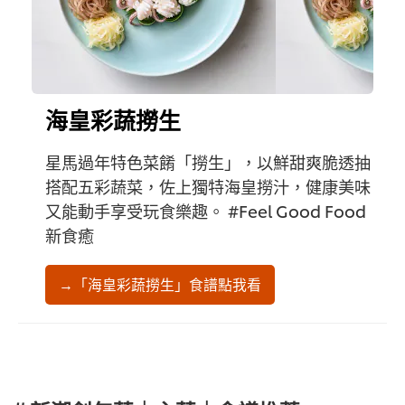
海皇彩蔬撈生
星馬過年特色菜餚「撈生」，以鮮甜爽脆透抽
搭配五彩蔬菜，佐上獨特海皇撈汁，健康美味
又能動手享受玩食樂趣。 #Feel Good Food
新食癒
→「海皇彩蔬撈生」食譜點我看