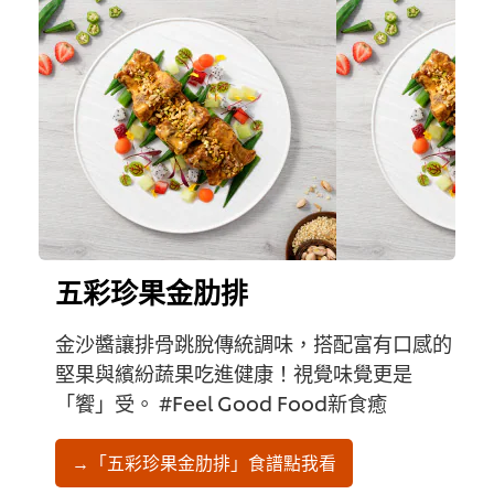
五彩珍果金肋排
金沙醬讓排骨跳脫傳統調味，搭配富有口感的
堅果與繽紛蔬果吃進健康！視覺味覺更是
「饗」受。 #Feel Good Food新食癒
→「五彩珍果金肋排」食譜點我看