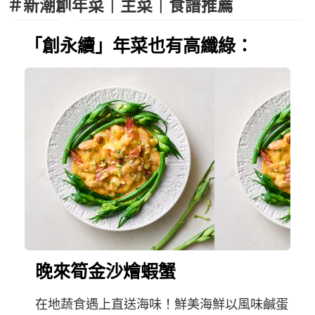
＃新潮創年菜｜主菜｜食譜推薦
「創永續」年菜也有高纖綠：
晚來筍金沙燴蝦蟹
在地蔬食遇上直送海味！鮮美海鮮以風味鹹蛋