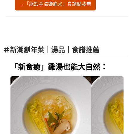
→「龍蝦金湯響脆米」食譜點我看
＃新潮創年菜｜湯品｜食譜推薦
「新食癒」雞湯也能大自然：