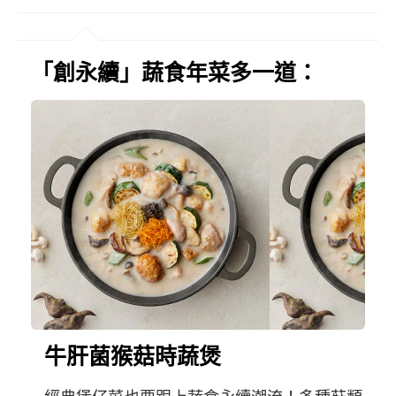
「創永續」蔬食年菜多一道：
牛肝菌猴菇時蔬煲
經典煲仔菜也要跟上蔬食永續潮流！多種菇類