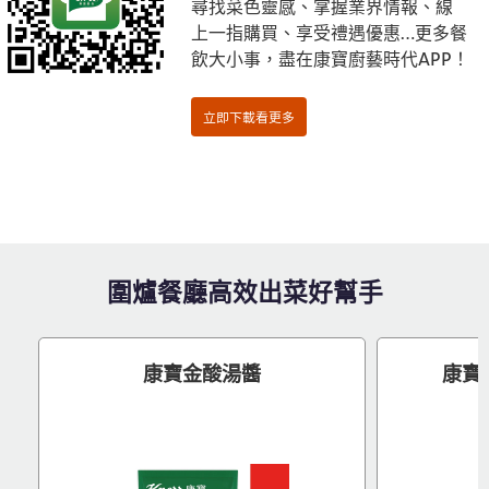
尋找菜色靈感、掌握業界情報、線
上一指購買、享受禮遇優惠…更多餐
飲大小事，盡在康寶廚藝時代APP！
圍爐餐廳高效出菜好幫手
康寶金酸湯醬
康寶