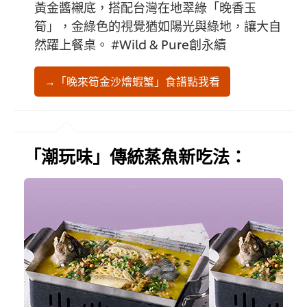
黃金醬襯底，搭配台灣在地翠綠「晚香玉
筍」，金綠色的視覺猶如陽光與綠地，讓大自
然躍上餐桌。 #Wild & Pure創永續
→「晚來筍金沙燴蝦蟹」食譜點我看
「潮玩味」傳統蒸魚新吃法：