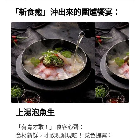
「新食癒」沖出來的圍爐饗宴：
上湯泡魚生
「有青才敢！」 食客心聲：
食材新鮮，才敢現涮現吃！ 菜色提案：