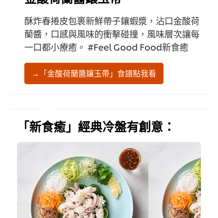
酥炸春捲皮包裹新鮮帶子鑲蝦漿，沾口金酸荷
蘭醬，口感與風味的衝擊碰撞，風味層次讓每
一口都小療癒。 #Feel Good Food新食癒
→「金酸荷蘭醬鑲玉帶」食譜點我看
「新食癒」經典冷盤有創意：