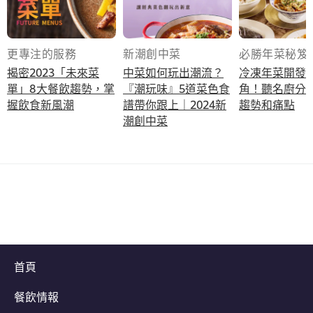
更專注的服務
新潮創中菜
必勝年菜秘笈
揭密2023「未來菜
中菜如何玩出潮流？
冷凍年菜開發
單」8大餐飲趨勢，掌
『潮玩味』5道菜色食
角！聽名廚分
握飲食新風潮
譜帶你跟上｜2024新
趨勢和痛點
潮創中菜
首頁
餐飲情報