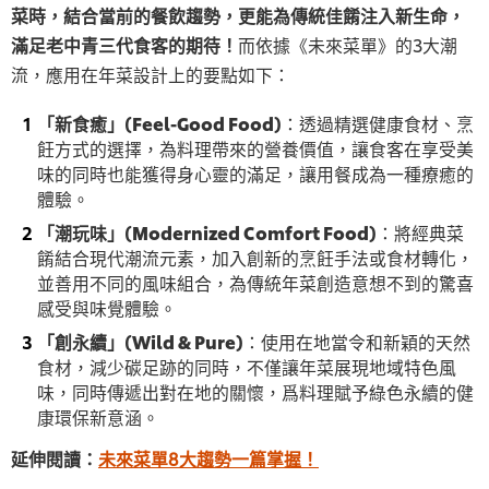
菜時，結合當前的餐飲趨勢，更能為傳統佳餚注入新生命，
滿足老中青三代食客的期待！
而依據《未來菜單》的3大潮
流，應用在年菜設計上的要點如下：
「新食癒」(Feel-Good Food)
：透過精選健康食材、烹
飪方式的選擇，為料理帶來的營養價值，讓食客在享受美
味的同時也能獲得身心靈的滿足，讓用餐成為一種療癒的
體驗。
「潮玩味」(Modernized Comfort Food)
：將經典菜
餚結合現代潮流元素，加入創新的烹飪手法或食材轉化，
並善用不同的風味組合，為傳統年菜創造意想不到的驚喜
感受與味覺體驗。
「創永續」(Wild & Pure)
：使用在地當令和新穎的天然
食材，減少碳足跡的同時，不僅讓年菜展現地域特色風
味，同時傳遞出對在地的關懷，爲料理賦予綠色永續的健
康環保新意涵。
延伸閱讀：
未來菜單8大趨勢一篇掌握！