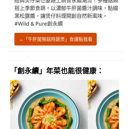
搭上季節食蔬，以濃郁牛肝菌醬汁調味，點綴
黑松露醬，讓煲仔料理開創自然新風味。
#Wild & Pure創永續
→「牛肝菌猴菇時蔬煲」食譜點我看
「創永續」年菜也能很健康：