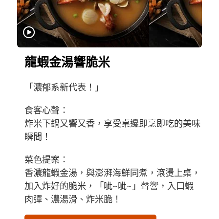
龍蝦金湯響脆米
「濃郁系新代表！」
食客心聲：
炸米下鍋又響又香，享受桌邊即烹即吃的美味
瞬間！
菜色提案：
香濃龍蝦金湯，與澎湃海鮮同煮，滾燙上桌，
加入炸好的脆米，「呲~呲~」聲響，入口蝦
肉彈、濃湯滑、炸米脆！