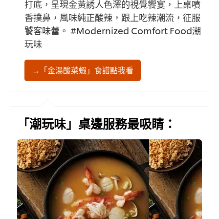
打底，呈現金黃誘人色澤的視覺饗宴，上桌噴
香撲鼻，風味純正酸辣，跟上吃辣潮流，征服
饕客味蕾。 #Modernized Comfort Food潮
玩味
→「金湯酸菜蝦」食譜點我看
「潮玩味」桌邊服務最吸睛：