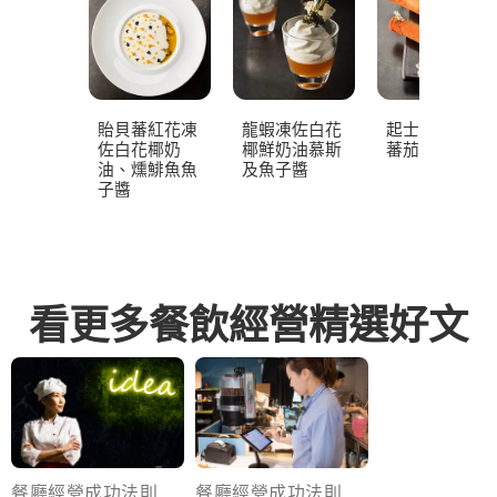
貽貝蕃紅花凍
龍蝦凍佐白花
起士香脆餅佐
佐白花椰奶
椰鮮奶油慕斯
蕃茄柏士圖
油、燻鯡魚魚
及魚子醬
子醬
看更多餐飲經營精選好文
餐廳經營成功法則
餐廳經營成功法則