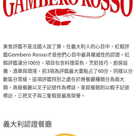
美食評鑑不是法國人說了算，在義大利人的心目中，紅蝦評
鑑Gambero Rosso才是他們心目中最具權威性的認證。紅
蝦評鑑滿分100分，項目包含料理菜色、烹飪技巧、廚房設
備、酒單與環境，前3項為評鑑最大重點占了60分，同樣以分
數區分等級。這項評鑑特別之處在於將餐廳種類分為兩大
類，高級餐廳以叉子記號作為標誌，家庭餐館則以蝦子記號
標註，三把叉子與三隻蝦是最高榮譽。
義大利認證餐廳