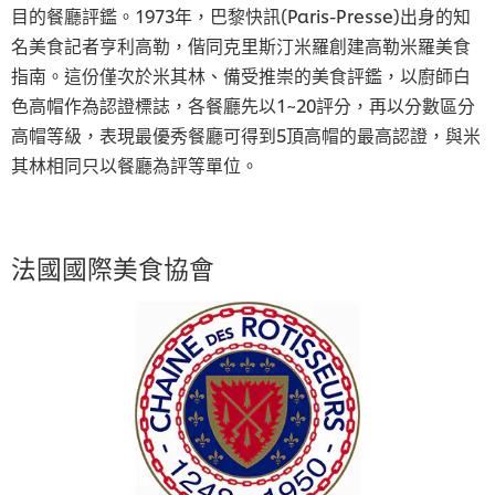
目的餐廳評鑑。1973年，巴黎快訊(Paris-Presse)出身的知
名美食記者亨利高勒，偕同克里斯汀米羅創建高勒米羅美食
指南。這份僅次於米其林、備受推崇的美食評鑑，以廚師白
色高帽作為認證標誌，各餐廳先以1~20評分，再以分數區分
高帽等級，表現最優秀餐廳可得到5頂高帽的最高認證，與米
其林相同只以餐廳為評等單位。
法國國際美食協會