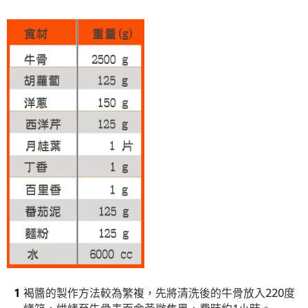
褐醬的製作方法較為繁複，先將清洗後的牛骨放入220度
烤箱，烘烤至牛骨表面金黃微焦黑，費時約1小時。