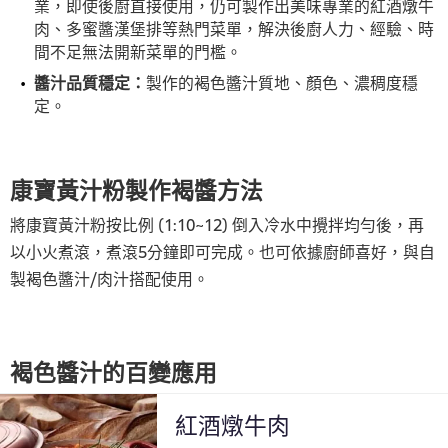
業，即使後廚直接使用，仍可製作出美味專業的紅酒燉牛
肉、多蜜醬漢堡排等熱門菜單，解決後廚人力、經驗、時
間不足無法開新菜單的門檻。
醬汁品質穩定：
製作的褐色醬汁質地、顏色、濃稠度穩
定。
康寶黃汁粉製作褐醬方法
將康寶黃汁粉按比例 (1:10~12) 倒入冷水中攪拌均勻後，再
以小火煮滾，煮滾5分鐘即可完成。也可依據廚師喜好，與自
製褐色醬汁/肉汁搭配使用。
褐色醬汁的百變應用
紅酒燉牛肉