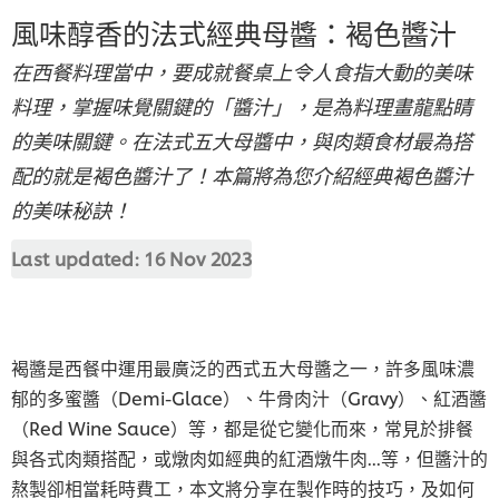
風味醇香的法式經典母醬：褐色醬汁
在西餐料理當中，要成就餐桌上令人食指大動的美味
料理，掌握味覺關鍵的「醬汁」，是為料理畫龍點睛
的美味關鍵。在法式五大母醬中，與肉類食材最為搭
配的就是褐色醬汁了！本篇將為您介紹經典褐色醬汁
的美味秘訣！
Last updated:
16 Nov 2023
褐醬是西餐中運用最廣泛的西式五大母醬之一，許多風味濃
郁的多蜜醬（Demi-Glace）、牛骨肉汁（Gravy）、紅酒醬
（Red Wine Sauce）等，都是從它變化而來，常見於排餐
與各式肉類搭配，或燉肉如經典的紅酒燉牛肉...等，但醬汁的
熬製卻相當耗時費工，本文將分享在製作時的技巧，及如何