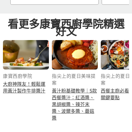
看更多康寶西廚學院精選
好文
康寶西廚學院
指尖上的夏日美味提
指尖上的夏日
案
案
大廚神隊友！輕鬆運
用黃汁製作牛排醬汁
黃汁粉基礎教學｜5款
西餐主廚必看
西餐醬汁：紅酒醬、
關鍵要點
黑胡椒醬、辣芥末
醬、波爾多醬、蘑菇
醬