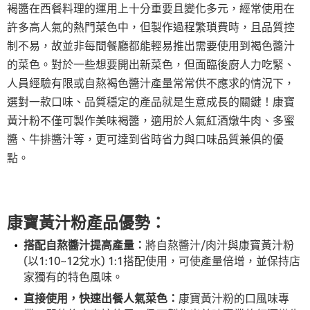
褐醬在西餐料理的運用上十分重要且變化多元，經常使用在
許多高人氣的熱門菜色中，但製作過程繁瑣費時，且品質控
制不易，故並非每間餐廳都能輕易推出需要使用到褐色醬汁
的菜色。對於一些想要開出新菜色，但面臨後廚人力吃緊、
人員經驗有限或自熬褐色醬汁產量常常供不應求的情況下，
選對一款口味、品質穩定的產品就是生意成長的關鍵！康寶
黃汁粉不僅可製作美味褐醬，適用於人氣紅酒燉牛肉、多蜜
醬、牛排醬汁等，更可達到省時省力與口味品質兼俱的優
點。
康寶黃汁粉產品優勢：
搭配自熬醬汁提高產量：
將自熬醬汁/肉汁與康寶黃汁粉
(以1:10~12兌水) 1:1搭配使用，可使產量倍增，並保持店
家獨有的特色風味。
直接使用，快速出餐人氣菜色：
康寶黃汁粉的口風味專