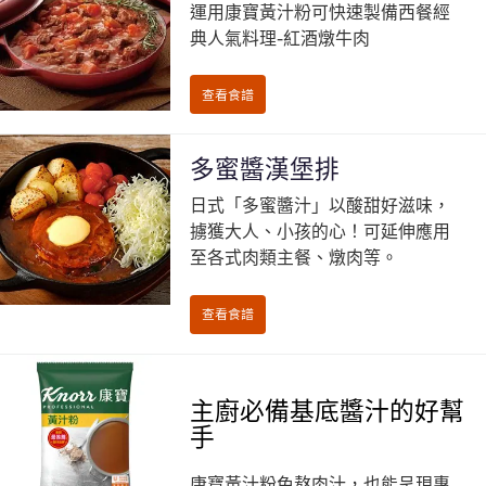
運用康寶黃汁粉可快速製備西餐經
典人氣料理-紅酒燉牛肉
多蜜醬漢堡排
日式「多蜜醬汁」以酸甜好滋味，
擄獲大人、小孩的心！可延伸應用
至各式肉類主餐、燉肉等。
主廚必備基底醬汁的好幫
手
康寶黃汁粉免熬肉汁，也能呈現專