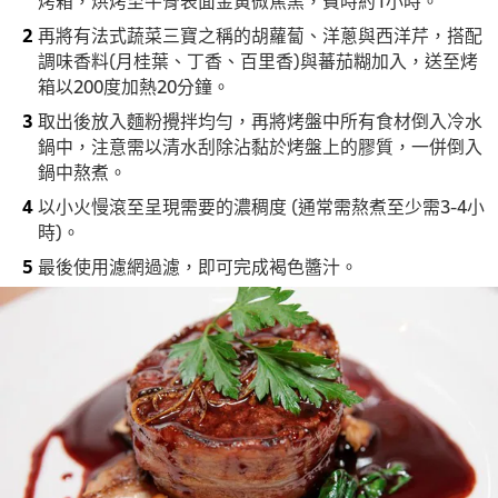
再將有法式蔬菜三寶之稱的胡蘿蔔、洋蔥與西洋芹，搭配
調味香料(月桂葉、丁香、百里香)與蕃茄糊加入，送至烤
箱以200度加熱20分鐘。
取出後放入麵粉攪拌均勻，再將烤盤中所有食材倒入冷水
鍋中，注意需以清水刮除沾黏於烤盤上的膠質，一併倒入
鍋中熬煮。
以小火慢滾至呈現需要的濃稠度 (通常需熬煮至少需3-4小
時)。
最後使用濾網過濾，即可完成褐色醬汁。